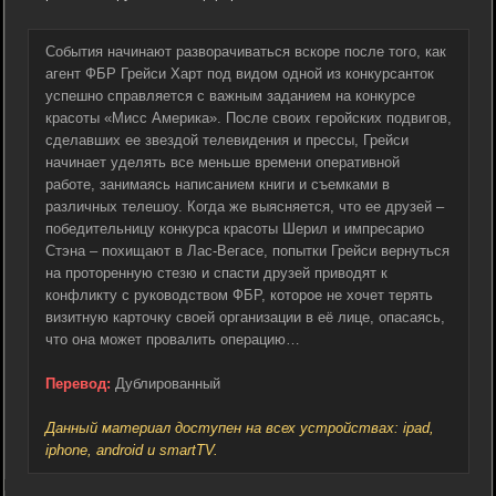
События начинают разворачиваться вскоре после того, как
агент ФБР Грейси Харт под видом одной из конкурсанток
успешно справляется с важным заданием на конкурсе
красоты «Мисс Америка». После своих геройских подвигов,
сделавших ее звездой телевидения и прессы, Грейси
начинает уделять все меньше времени оперативной
работе, занимаясь написанием книги и съемками в
различных телешоу. Когда же выясняется, что ее друзей –
победительницу конкурса красоты Шерил и импресарио
Стэна – похищают в Лас-Вегасе, попытки Грейси вернуться
на проторенную стезю и спасти друзей приводят к
конфликту с руководством ФБР, которое не хочет терять
визитную карточку своей организации в её лице, опасаясь,
что она может провалить операцию…
Перевод:
Дублированный
Данный материал доступен на всех устройствах: ipad,
iphone, android и smartTV.