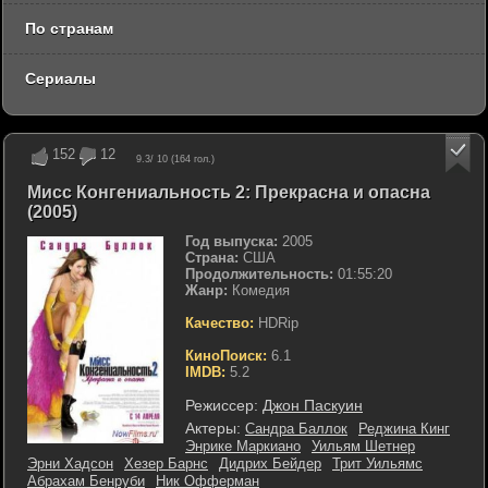
По странам
Сериалы
152
12
9.3
/ 10 (
164
гол.)
Мисс Конгениальность 2: Прекрасна и опасна
(2005)
Год выпуска:
2005
Страна:
США
Продолжительность:
01:55:20
Жанр:
Комедия
Качество:
HDRip
КиноПоиск:
6.1
IMDB:
5.2
Режиссер:
Джон Паскуин
Актеры:
Сандра Баллок
Реджина Кинг
Энрике Маркиано
Уильям Шетнер
Эрни Хадсон
Хезер Барнс
Дидрих Бейдер
Трит Уильямс
Абрахам Бенруби
Ник Офферман