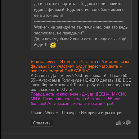
да и не стоит портить всё, даже если появится
идея 3 фильма! Ведь многие полюбили именно
её в этой роли!
------------------------------------------------------------------------
Worker - не завидуйте так публично, она это ведь
заслужила, не правда-ли?
Да, и почему была? она и есть! и надеюсь - ещё
будет!!!
__________________________________________
Я не завидую - Я смертный - а это небожительницы-
фильмы с их участием будут пересматривать и
после их смерти! СМЕКАЕШЬ?
А Сандра -Да пожалуй УЖЕ исчерпала! - После 50-
55 - Актрисам в Голливуде НЕЧЕГО делать! НЕ ВСЕ
- как Ширли Маклеин! Та и в гробу свою последнюю
роль сыграет в 90 лет!
Правда есть исключение - Джуди ДЕЕНЧ! МИСИС
МИ-6. Прославилась - когда ей стало за 55 или
больше! Английская школа актерской игры!!
Привет Worker - Я в курсе Истории и игры актрис!
-2
Ответить