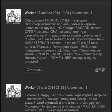
Worker
27 апреля 2014 19:54 | Комментов: 1
Оба фильма ПРОСТО СУПЕР - в втором
"политкорректности" больше-(белый и черный-
напарники и друзья)- НО Сандра БАЛЛОК -просто
СУПЕР актриса! ОНА наконец получила
своего"оскара" - правда не за самый свой лучший
фильм. ТАК часто бывает! А как разносторонняя- и
ХАРАКТЕРНАЯ актриса - в конце 20 и в 21 веке -
одна из Первых в Голливуде будет! МНЕ очень
понравился фильм с ЕЁ участием -"Практическая
магия" - РЕКОМЕНДУЮ (кстати там и суперзвезда
Николь Кидман - ТОЖЕ!)- ДВЕ звезды в одном
фильме!
0
Ответить
Worker
28 мая 2014 21:13 | Комментов: 1
Обожаю Сандру Баллок - очень характерная актриса
- мастерская! - наконец получила Оскар - за
не
самый свой лучший фильм
(но это уже другое)-
Молодец -Не красавица и не уродка - МАСТЕРСКАЯ
актриса! МНЕ она всегда нравится!