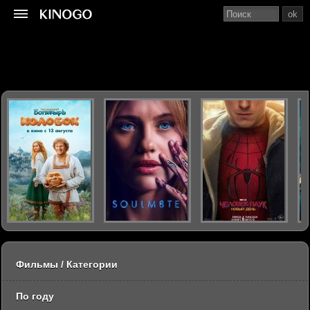
ok
Фильмы / Категории
По году