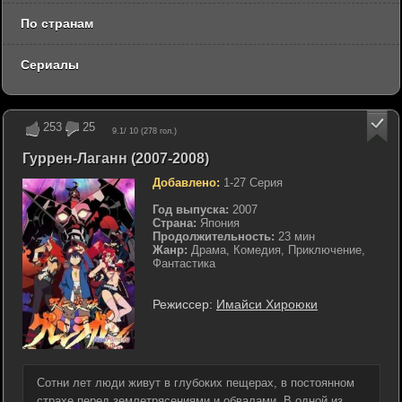
По странам
Сериалы
253
25
9.1
/ 10 (
278
гол.)
Гуррен-Лаганн (2007-2008)
Добавлено:
1-27 Серия
Год выпуска:
2007
Страна:
Япония
Продолжительность:
23 мин
Жанр:
Драма, Комедия, Приключение,
Фантастика
Режиссер:
Имайси Хироюки
Сотни лет люди живут в глубоких пещерах, в постоянном
страхе перед землетрясениями и обвалами. В одной из