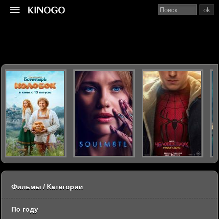
ok
Фильмы / Категории
По году