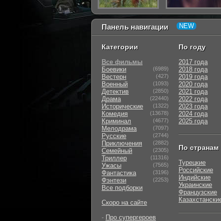
Панель навигации
Категории
По году
Все фильмы
2017 года
Боевики
(6989)
2018 года
Вестерн
(427)
2019 года
Военный
(1093)
2020 года
Детектив
(2850)
2021 года
Драма
(22440)
2022 года
Исторические
(1322)
2023 года
Комедия
(13678)
2024 года
Криминал
(4677)
2025 года
Мелодрама
(7097)
Русские
(2744)
Приключения
(2882)
По странам
Семейный
(2305)
Триллер
(11316)
Турецкие
Ужасы
(7565)
Российские
Фантастика
(3196)
Индийские
Фэнтези
(2253)
Украинские
Все подборки
Французские
Казахстански
Скоро на сайте
-
Про супергероев