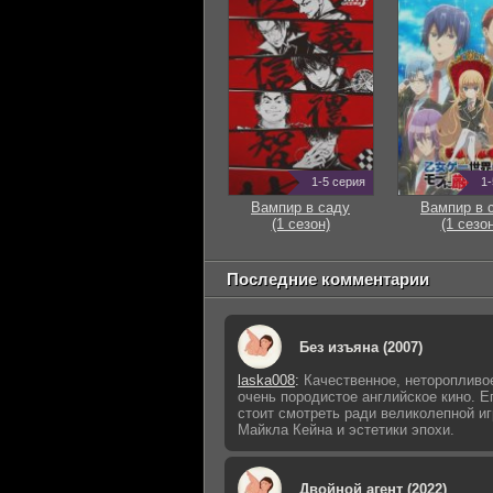
1-5 серия
1-
Вампир в саду
Вампир в 
(1 сезон)
(1 сезон
Последние комментарии
Без изъяна (2007)
laska008
:
Качественное, неторопливо
очень породистое английское кино. Е
стоит смотреть ради великолепной и
Майкла Кейна и эстетики эпохи.
Двойной агент (2022)