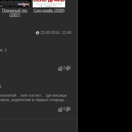
Пожарный пес
Сексдрайв (2008)
(2007)
22-03-2014, 12:40
в: 1
0
1
нзопилой .. или хостел .. где мясище
такое, родителям в первую очередь ..
0