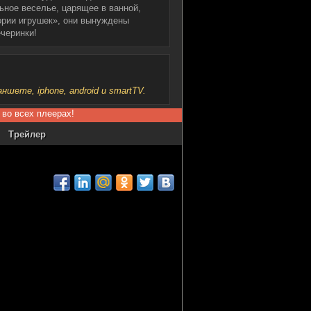
ьное веселье, царящее в ванной,
ории игрушек», они вынуждены
ечеринки!
шете, iphone, android и smartTV.
 во всех плеерах!
Трейлер