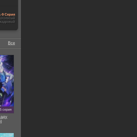
1-9 Серия
гоголосый
акадровый
Все
5 серия
саду
)