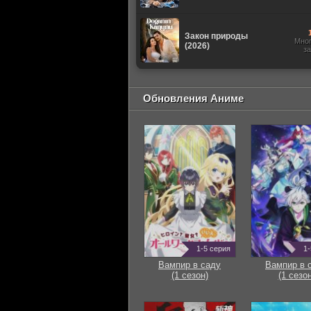
Закон природы
Мно
(2026)
з
Обновления Аниме
1-5 серия
1-
Вампир в саду
Вампир в 
(1 сезон)
(1 сезон