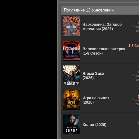
Последние 12 обновлений
Нарковойна: Заговор
Мно
молчания (2026)
з
1-8 Се
Великолепная пятерка
(1-8 Сезон)
Ягами Эйко
Мно
(2026)
з
Игра на вылет
Мно
(2026)
з
Холод (2026)