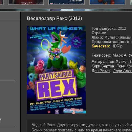
Веселозавр Рекс (2012)
Год выпуска:
2012
Страна:
Жанр:
Мультфильмы
Продолжительность:
Качество:
HDRip
Режиссер:
Марк А. 
Актеры:
Том Хэнкс
Т
Кори Бертон
Тони Ко
Дон Риклз
Лори Ала
е
Бедный Рекс. Другие игрушки думают, что он унылый и 
Бонни решает поиграть с ним во время вечернего купан