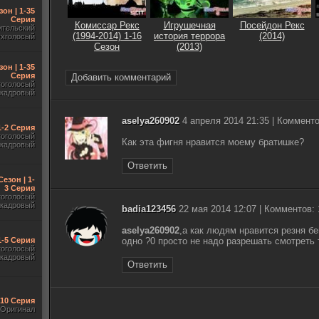
зон | 1-35
Серия
Комиссар Рекс
Игрушечная
Посейдон Рекс
ительский
(1994-2014) 1-16
история террора
(2014)
ухголосый
Сезон
(2013)
зон | 1-35
Серия
Добавить комментарий
гоголосый
акадровый
aselya260902
4 апреля 2014 21:35 | Комменто
 1-2 Серия
гоголосый
Как эта фигня нравится моему братишке?
акадровый
Ответить
Сезон | 1-
3 Серия
гоголосый
акадровый
badia123456
22 мая 2014 12:07 | Комментов: 
aselya260902
,а как людям нравится резня бе
1-5 Серия
одно ?0 просто не надо разрешать смотреть 
гоголосый
акадровый
Ответить
-10 Серия
Оригинал