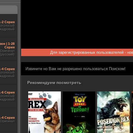
1-2 Серия
гоголосый
акадровый
зон | 1-28
Серия
Оригинал
Для зарегистрированных пользователей - но
(русский)
Извините но Вам не разрешено пользоваться Поиском!
1-4 Серия
гоголосый
акадровый
Рекомендуем посмотреть
1-6 Серия
гоголосый
акадровый
1-4 Серия
Оригинал