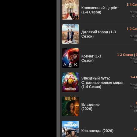
1-4 Се
Клюквенный щербет
(1-4 Сезон)
Люб
дв
1-2 Се
Далекий город (1-3
Сезон)
Мно
з
1-3 Сезон |
Ковчег (1-3
Мно
Сезон)
з
1-4 
Звездный путь:
Странные новые миры
Мно
(1-4 Сезон)
з
Владение
Мно
(2026)
з
1
Коп-звезда (2026)