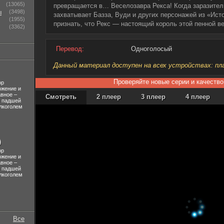
(13065)
превращается в… Веселозавра Рекса! Когда заразител
ы
(3498)
захватывает Базза, Вуди и других персонажей из «Ист
(1955)
признать, что Рекс — настоящий король этой пенной в
(3362)
Перевод:
Одноголосый
Данный материал доступен на всех устройствах: план
Проверяйте новые серии и качество
ор
ожение и
авное –
Смотреть
2 плеер
3 плеер
4 плеер
л падшей
лкоголем
)
ор
ожение и
авное –
л падшей
лкоголем
Все