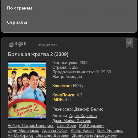
По странам
Сериалы
8
8
5
/ 10 (
16
гол.)
Большая жратва 2 (2009)
Год выпуска:
2009
Страна:
США
Продолжительность:
01:29:39
Жанр:
Комедия
Качество:
HDRip
КиноПоиск:
4.3
IMDB:
4.9
Режиссер:
Джефф Балис
Актеры:
Адам Каролла
Джон Майкл Хиггинс
Роберт Патрик Бенедикт
Стив Хоуи
Роб Керкович
Энди Милонакис
Аланна Юбак
Phillip Vaden
Крис Уильямс
Чи МакБрайд
Эдуардо Дрэйвен
Домициано Арканджели