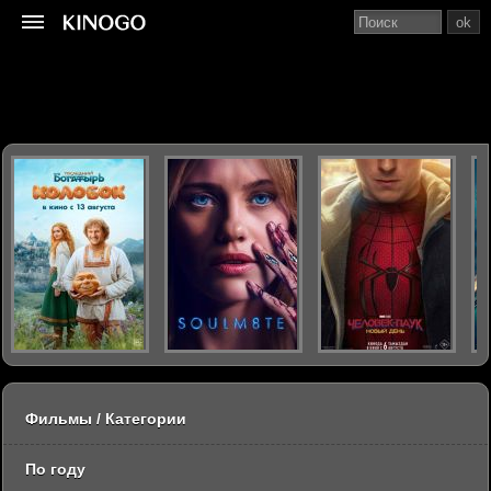
ok
Фильмы / Категории
По году