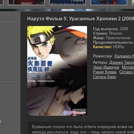
Наруто Фильм 5: Ураганные Хроники 2 (2008
Год выпуска:
2008
Страна:
Япония
Жанр:
Приключение
Продолжительность:
Качество:
HDRip
Режиссер:
Хадзимэ 
Актеры:
Дзюнко Такэ
Уншо Ишизука
Моток
Рикия Кояма
Сётаро
Сатоси Хино
е
Буквально только что была отбита очередная атака на 
некогда расслаться, ведь это – лишь начало новой вой