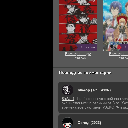
1-5 серия
1-
Вампир в саду
Вампир в 
(1 сезон)
(1 сезон
Последние комментарии
Мажор (1-5 Сезон)
SlaVaD
:
1 и 2 сезоны уже сейчас каж
очень слабыми в отличии от 3-го. Хот
времена все смотрели МАЖОРА взах
Холод (2026)