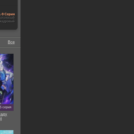
1-9 Серия
гоголосый
акадровый
Все
5 серия
саду
)