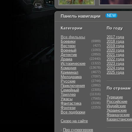
Панель навигации
Категории
По году
Все фильмы
2017 года
Боевики
(6989)
2018 года
Вестерн
(427)
2019 года
Военный
(1093)
2020 года
Детектив
(2850)
2021 года
Драма
(22440)
2022 года
Исторические
(1322)
2023 года
Комедия
(13678)
2024 года
Криминал
(4677)
2025 года
Мелодрама
(7097)
Русские
(2744)
Приключения
(2882)
По странам
Семейный
(2305)
Триллер
(11316)
Турецкие
Ужасы
(7565)
Российские
Фантастика
(3196)
Индийские
Фэнтези
(2253)
Украинские
Все подборки
Французские
Казахстански
Скоро на сайте
-
Про супергероев