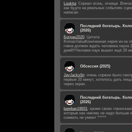
Loukita
:
Сериал огонь, огнище. Впеча
как будто на реальных событиях сце
написан
Последний богатырь. Кол
(2026)
Богдан2020
:
Цитата:
KronasValuaКоннченная херня из-за э
говна должен ждать человека паука 
дней!!!Человек-паук вышел ещё 29 ию
Обсессия (2025)
JayJacks0n
:
очень соржно было смот
первые 20 минут, хотелось дать лещ
через экран.
Последний богатырь. Кол
(2026)
bareban19931
:
кроме своих говносказ
которые нах никому не надо больше 
снимать не умеют ^^^^^