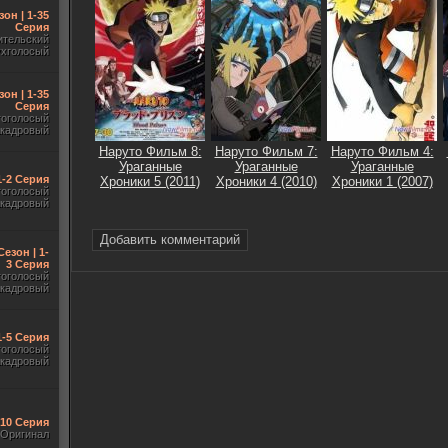
зон | 1-35
Серия
ительский
ухголосый
зон | 1-35
Серия
гоголосый
акадровый
Наруто Фильм 8:
Наруто Фильм 7:
Наруто Фильм 4:
Ураганные
Ураганные
Ураганные
 1-2 Серия
Хроники 5 (2011)
Хроники 4 (2010)
Хроники 1 (2007)
гоголосый
акадровый
Добавить комментарий
Сезон | 1-
3 Серия
гоголосый
акадровый
1-5 Серия
гоголосый
акадровый
-10 Серия
Оригинал