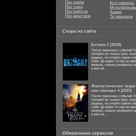
-
Про зомби
Все сериалы
-
Про гонки
Мультфильм
-
Про роботов
Аниме
-
Про монстров
Тв передачи
Скоро на сайте
Бэтмен 2 (2028)
После трагичных событий Т
потерял не только трон, пол
родных, он утерял самое гл
себя. До каких-то пор он жи
жизнью, сильно увлекался а
и вел не...
Фантастические твари 
они обитают 4 (2025)
После трагичных событий Т
потерял не только трон, пол
родных, он утерял самое гл
себя. До каких-то пор он жи
жизнью, сильно увлекался а
и вел не...
Обновления сериалов