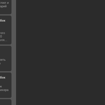
тлил и
нарий
обок
того
20
ля...
реть
а
обок
ок
нихера