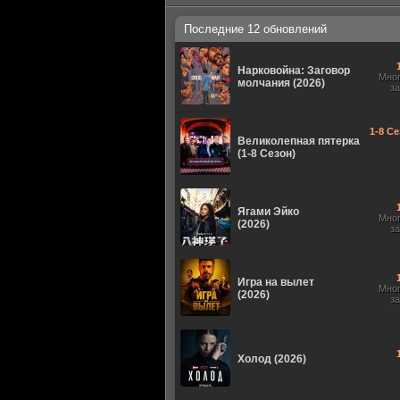
Последние 12 обновлений
Нарковойна: Заговор
Мно
молчания (2026)
з
1-8 Се
Великолепная пятерка
(1-8 Сезон)
Ягами Эйко
Мно
(2026)
з
Игра на вылет
Мно
(2026)
з
Холод (2026)