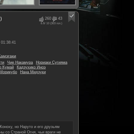
)
260
43
8.6
/ 10 (
303
гол.)
01:38:41
Камэгаки
ути
Чие Накамура
Нориаки Сугияма
о Кумай
Кадзухико Иноэ
 Морикубо
Нана Мидзуки
Коноху, но Наруто и его друзьям
ны со Страной Огня, чьи враги не