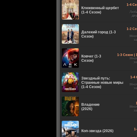
1-4 Се
Клюквенный щербет
(1-4 Сезон)
Люб
дв
1-2 Се
Далекий город (1-3
Сезон)
Мно
з
1-3 Сезон |
Ковчег (1-3
Мно
Сезон)
з
1-4 
Звездный путь:
Странные новые миры
Мно
(1-4 Сезон)
з
Владение
Мно
(2026)
з
1
Коп-звезда (2026)