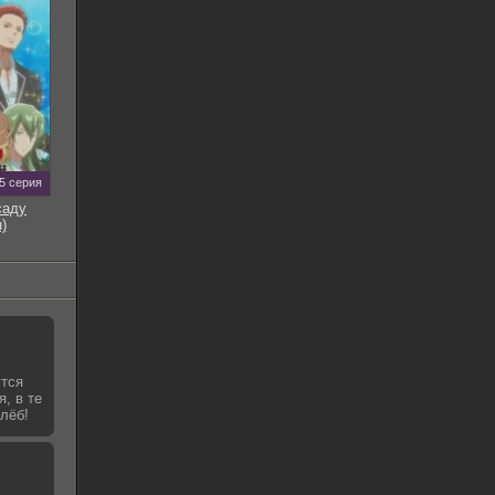
5 серия
саду
)
утся
я, в те
лёб!