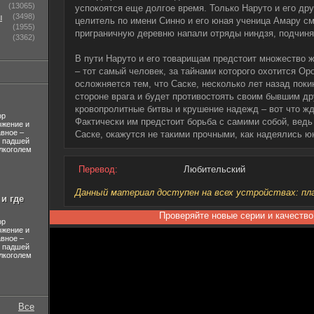
(13065)
успокоятся еще долгое время. Только Наруто и его дру
ы
(3498)
целитель по имени Синно и его юная ученица Амару см
(1955)
приграничную деревню напали отряды ниндзя, подчин
(3362)
В пути Наруто и его товарищам предстоит множество ж
– тот самый человек, за тайнами которого охотится Ор
осложняется тем, что Саске, несколько лет назад поки
стороне врага и будет противостоять своим бывшим др
кровопролитные битвы и крушение надежд – вот что жд
ор
Фактически им предстоит борьба с самими собой, ведь
ожение и
авное –
Саске, окажутся не такими прочными, как надеялись ю
л падшей
лкоголем
Перевод:
Любительский
Данный материал доступен на всех устройствах: план
и где
Проверяйте новые серии и качество
ор
ожение и
авное –
л падшей
лкоголем
Все