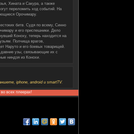
зья, Хината и Сакура, а также
огут переломить ход событий. На
яющиеся Орочимару.
естоких битв. Судя по всему, Синно
очимару и его приспешники. Дело
нувший Коноху, теперь находится на
узьям. Полчища врагов,
ет Наруто и его боевых товарищей.
 давние узы, связывающие их с
ные ниндзя из Конохи.
шете, iphone, android и smartTV.
 во всех плеерах!