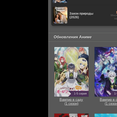
Закон природы
Мно
(2026)
з
Обновления Аниме
1-5 серия
1-
Вампир в саду
Вампир в 
(1 сезон)
(1 сезон