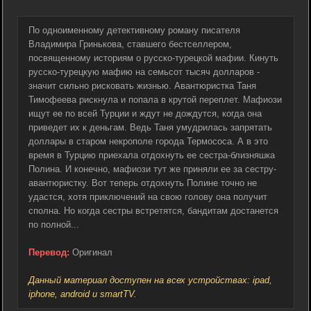
По одноименному детективному роману писателя
Владимира Гринькова, ставшего бестселлером,
посвященному историям о русско-турецкой мафии. Кинуть
русско-турецкую мафию на семьсот тысяч долларов -
значит сильно рисковать жизнью. Авантюристка Таня
Тимофеева рискнула и попала в крутой переплет. Мафиози
ищут ее по всей Турции и ждут не дождутся, когда она
приведет их к деньгам. Ведь Таня умудрилась запрятать
доллары в старом некрополе города Термососа. А в это
время в Турцию приехала отдохнуть ее сестра-близняшка
Полина. И конечно, мафиози тут же приняли ее за сестру-
авантюристку. Вот теперь отдохнуть Полине точно не
удастся, хотя приключений на свою голову она получит
сполна. Но когда сестры встретятся, бандитам достанется
по полной...
Перевод:
Оригинал
Данный материал доступен на всех устройствах: ipad,
iphone, android и smartTV.