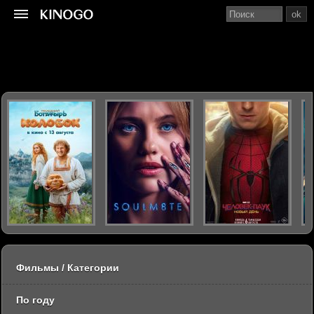
ok
Фильмы / Категории
По году