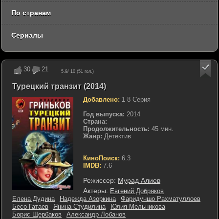
По странам
Сериалы
30
21
5.9
/ 10 (
51
гол.)
Турецкий транзит (2014)
Добавлено:
1-8 Серия
Год выпуска:
2014
Страна:
Продолжительность:
45 мин.
Жанр:
Детектив
КиноПоиск:
6.3
IMDB:
7.6
Режиссер:
Мурад Алиев
Актеры:
Евгений Добряков
Елена Дудина
Надежда Азоркина
Фаридуншо Рахматуллоев
Бесо Гатаев
Янина Студилина
Юлия Мельникова
Борис Щербаков
Александр Лобанов