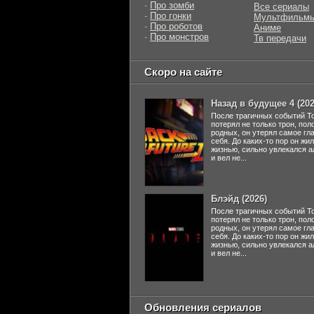
-
Про зомби
Все сериалы
-
Про гонки
Мультфильм
-
Про роботов
Аниме
-
Про монстров
Тв передачи
Скоро на сайте
Назад в будущее 4 (202
После трагичных событий Т
потерял не только трон, пол
родных, он утерял самое гл
себя. До каких-то пор он жи
жизнью, сильно увлекался а
и вел не...
Блэйд (2026)
После трагичных событий Т
потерял не только трон, пол
родных, он утерял самое гл
себя. До каких-то пор он жи
жизнью, сильно увлекался а
и вел не...
Обновления сериалов