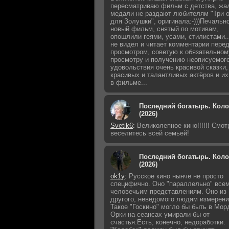
пересматриваю фильм с детства, жал
медали не раздают любителям "Три 
для Золушки", оригинала:-)))Печально
новый фильм, снятый по мотивам,
опошлили геями, усами, стилистами..
не видел и читает комментарии пере
просмотром, советую к обязательном
просмотру и получению неописуемог
удовольствия очень красивой сказки,
красивых и талантливых актёров и их
в фильме...
Последний богатырь. Кол
(2026)
Svetik6
:
Великолепное кино!!!!!! Смот
веселитесь всей семьей!
Последний богатырь. Кол
(2026)
ok1y
:
Русское кино нынче не просто
специфично. Оно "параллельно" все
человечьим представлениям. Оно из
другого, неведомого людям измерени
Такое "Госкино" могло бы быть в Мор
Орки на сеансах умирали бы от
счастья.Есть, конечно, недоработки.