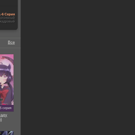
1-6 Серия
гоголосый
акадровый
Все
5 серия
саду
)