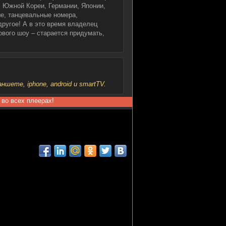
 Южной Кореи, Германии, Японии,
ые, танцевальные номера,
ругое! А в это время владелец
ового шоу – старается придумать,
шете, iphone, android и smartTV.
 во всех плеерах!