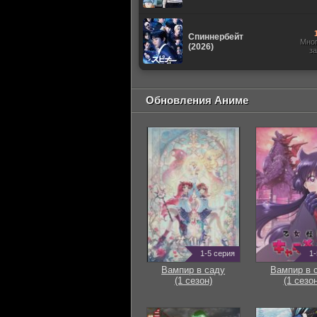
Спиннербейт
Мно
(2026)
з
Обновления Аниме
1-5 серия
1-
Вампир в саду
Вампир в 
(1 сезон)
(1 сезон