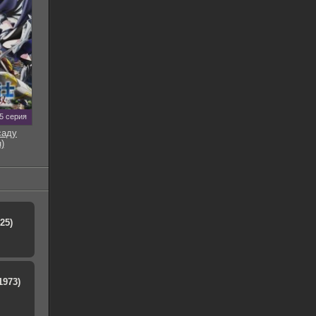
5 серия
саду
)
25)
1973)