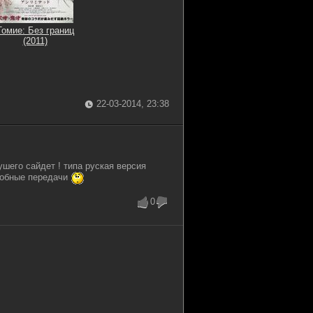
Томие: Без границ
(2011)
22-03-2014, 23:38
шего сайдет ! типа руская версия
добные передачи
0