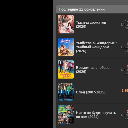
Последние 12 обновлений
1
Тысяча ароматов
Мно
(2026)
з
Убийства в Бенидорме /
Убойный Бенидорм
Мно
з
(2026)
Возможная любовь
Мно
(2026)
з
1-3
След (2007-2025)
Никто не будет скучать
Мно
по нам (2024)
з