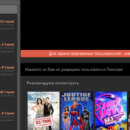
-33 Серия
гоголосый
акадровый
1-2 Серия
гоголосый
акадровый
Для зарегистрированных пользователей - но
1-8 Серия
Извините но Вам не разрешено пользоваться Поиском!
гоголосый
акадровый
Рекомендуем посмотреть
545 Серия
Оригинал
1-8 Серия
гоголосый
акадровый