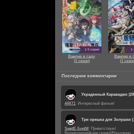
1-5 серия
1-
Вампир в саду
Вампир в 
(1 сезон)
(1 сезон
Последние комментарии
Украденный Караваджо (20
ARI71
:
Интересный фильм!
Три орешка для Золушки (
SwetE-SvetM
:
Приветствую!
Великолепнейшая сказка!Регулярно