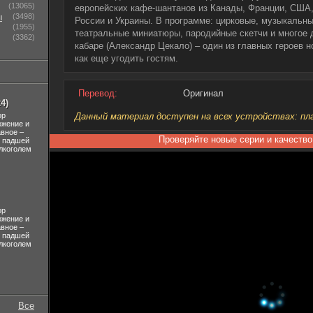
(13065)
европейских кафе-шантанов из Канады, Франции, США,
ы
(3498)
России и Украины. В программе: цирковые, музыкальн
(1955)
театральные миниатюры, пародийные скетчи и многое д
(3362)
кабаре (Александр Цекало) – один из главных героев н
как еще угодить гостям.
Перевод:
Оригинал
4)
ор
Данный материал доступен на всех устройствах: план
ожение и
авное –
Проверяйте новые серии и качество
л падшей
лкоголем
ор
ожение и
авное –
л падшей
лкоголем
Все