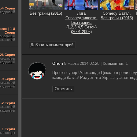
1-4 Серия
акадровый
Без границ (2015)
Лига
Comedy Баттл.
Справедливости:
Без границ (2013)
Без границ
(1,2,3,4,5 Сезон)
езон | 1-8
(2001-2006)
Серия
ональный
гоголосый
Добавить комментарий
-26 Серия
гоголосый
акадровый
Orion
9 марта 2014 02:28 | Комментов: 1
Проект супер !Александр Цекало в роли веду
камеди батла! Радует что Укр выпускает по
1-9 Серия
гоголосый
акадровый
Ответить
1-2 Серия
гоголосый
акадровый
1 Серия
ые оперы