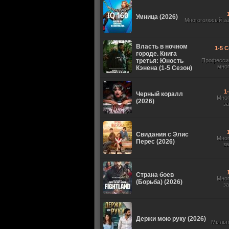
Умница (2026)
Многоголосый з
Власть в ночном
1-5 С
городе. Книга
третья: Юность
Професси
мно
Кэнена (1-5 Сезон)
1
Черный коралл
Мно
(2026)
з
Свидания с Элис
Мно
Перес (2026)
з
Страна боев
Мно
(Борьба) (2026)
з
Держи мою руку (2026)
Мыльн