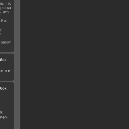
ь, что
орешка
, что
.Кто
д
у
о
 работ
обок
рите и
обок
м
я.
доре.