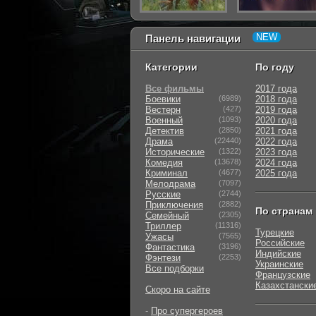
Панель навигации
Категории
По году
Все фильмы
2017 года
Боевики
(6989)
2018 года
Вестерн
(427)
2019 года
Военный
(1093)
2020 года
Детектив
(2850)
2021 года
Драма
(22440)
2022 года
Исторические
(1322)
2023 года
Комедия
(13678)
2024 года
Криминал
(4677)
2025 года
Мелодрама
(7097)
Русские
(2744)
Приключения
(2882)
По странам
Семейный
(2305)
Триллер
(11316)
Турецкие
Ужасы
(7565)
Российские
Фантастика
(3196)
Индийские
Фэнтези
(2253)
Украинские
Все подборки
Французские
Казахстански
Скоро на сайте
-
Про супергероев