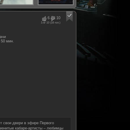
6
10
3.8
/ 10 (
16
гол.)
ачи
50 мин.
т свои двери в эфире Первого
менитые кабаре-артисты – любимцы