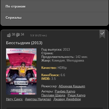
По странам
Сериалы
38
34
5.3
/ 10 (
72
гол.)
Бесстыдник (2013)
Год выпуска:
2013
Страна:
Продолжительность:
142 мин.
Жанр:
Комедия, Мелодрама
Качество:
HDRip
КиноПоиск:
6.6
IMDB:
3.5
Режиссер:
Абхинав Кашьяп
Актеры:
Ранбир Капур
Паллави Шарда
Риши Капур
Ниту Сингх
Амитош Наджпал
Джавед Джеффри