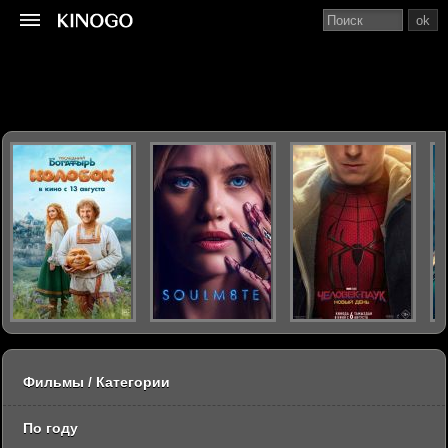
ok
Фильмы / Категории
По году