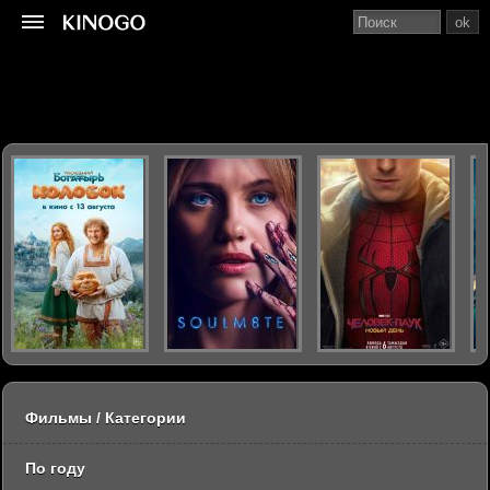
ok
Фильмы / Категории
По году