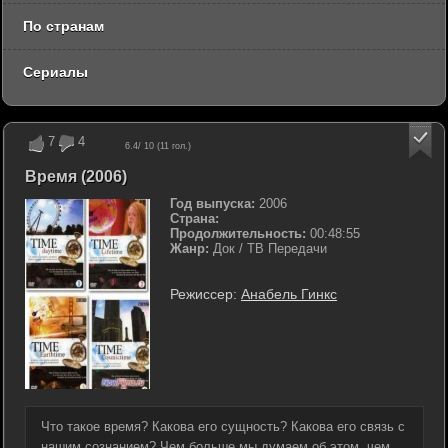
По странам
Сериалы
7
4
6.4
/ 10 (
11
гол.)
Время (2006)
Год выпуска:
2006
Страна:
Продолжительность:
00:48:55
Жанр:
Док / ТВ Передачи
Режиссер:
Анабель Гинкс
Что такое время? Какова его сущность? Какова его связь с
нашим сознанием? Чем больше мы думаем об этом, чем