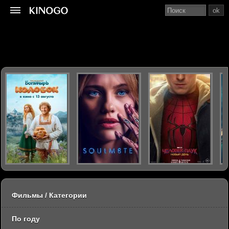
ok
Фильмы / Категории
По году