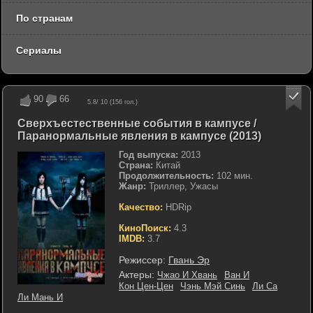
По странам
Сериалы
90
66
5.8
/ 10 (
156
гол.)
Сверхъестественные события в кампусе /
Паранормальные явления в кампусе (2013)
Год выпуска:
2013
Страна:
Китай
Продолжительность:
102 мин.
Жанр:
Триллер, Ужасы
Качество:
HDRip
КиноПоиск:
4.3
IMDB:
3.7
Режиссер:
Гвань Эр
Актеры:
Чжао И Хвань
Ван И
Кон Цен-Цен
Чэнь Мэй Синь
Ли Са
Ли Мань И