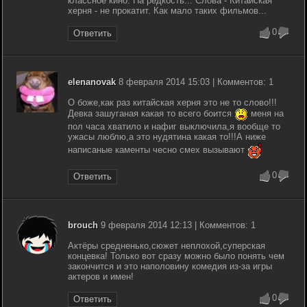
классное кино. На редкость... Слова - Китайская
херня - не прокатит. Как мало таких фильмов...
0
Ответить
elenanovak
8 февраля 2014 15:03 | Комментов: 1
О боже,как раз китайская херня это не то слово!!!
Девка зашуганая какая то всего боится
меня на
пол часа хватило и нафиг выключила,я вообще то
ужасы люблю,а это нудятина какая то!!!А ниже
написаные каменты чесно смех вызывают
0
Ответить
brouch
9 февраля 2014 12:13 | Комментов: 1
Актёры средненько,сюжет неплохой,суперская
концевка! Только вот сразу можно было понять чем
закончится и это наполовину комедия из-за игры
актеров и имен!
0
Ответить