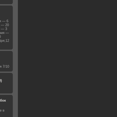
я — 6
я — 20
я — 3
ерия —
0
бря;12
я 7/10
0)
обок
е в