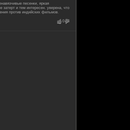
енавязчивые песенки, яркая
е затерт и тем интересен. уверена, что
дения против индийских фильмов.
0