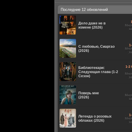
Последние 12 обновлений
Дело даже не в
Мно
измене (2026)
з
1
С любовью, Сиаргао
Мно
(2026)
з
1-2 
Библиотекари:
Следующая глава (1-2
Мно
Сезон)
з
Поверь мне
Мно
(2026)
з
1
Легенда о розовых
Мно
облаках (2026)
з