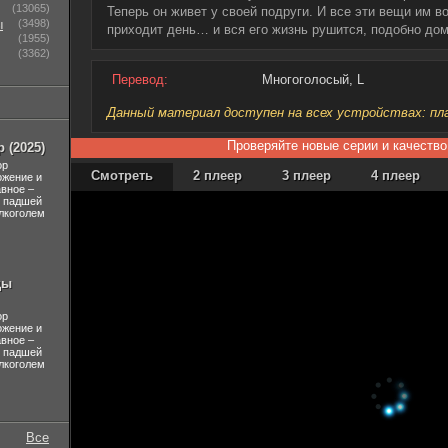
(13065)
Теперь он живет у своей подруги. И все эти вещи им в
ы
(3498)
приходит день… и вся его жизнь рушится, подобно до
(1955)
(3362)
Перевод:
Многоголосый, L
Данный материал доступен на всех устройствах: план
Проверяйте новые серии и качество
 (2025)
ор
Смотреть
2 плеер
3 плеер
4 плеер
ожение и
авное –
л падшей
лкоголем
ды
ор
ожение и
авное –
л падшей
лкоголем
Все