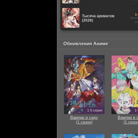
1
Тысяча ароматов
Мно
(2026)
з
Обновления Аниме
1-5 серия
1-
Вампир в саду
Вампир в 
(1 сезон)
(1 сезон