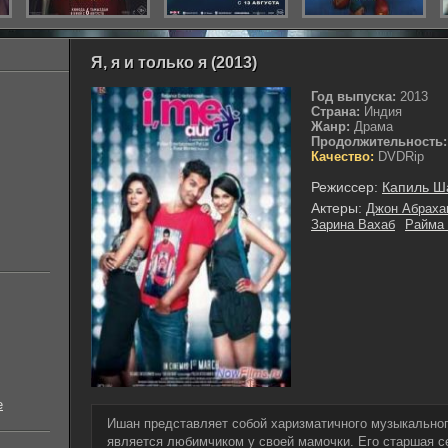
Я, я и только я (2013)
Год выпуска:
2013
Страна:
Индия
Жанр:
Драма
Продолжительность:
Качество:
DVDRip
Режиссер:
Капиль Ш
Актеры:
Джон Абраха
Зарина Вахаб
Райма
е
Ишан представляет собой харизматичного музыкально
является любимчиком у своей мамочки. Его старшая с