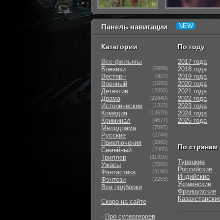
Панель навигации
Категории
По году
Все фильмы
2017 года
Боевики
(6989)
2018 года
Вестерн
(427)
2019 года
Военный
(1093)
2020 года
Детектив
(2850)
2021 года
Драма
(22440)
2022 года
Исторические
(1322)
2023 года
Комедия
(13678)
2024 года
Криминал
(4677)
2025 года
Мелодрама
(7097)
Русские
(2744)
Приключения
(2882)
По странам
Семейный
(2305)
Триллер
(11316)
Турецкие
Ужасы
(7565)
Российские
Фантастика
(3196)
Индийские
Фэнтези
(2253)
Украинские
Все подборки
Французские
Казахстански
Скоро на сайте
-
Про супергероев