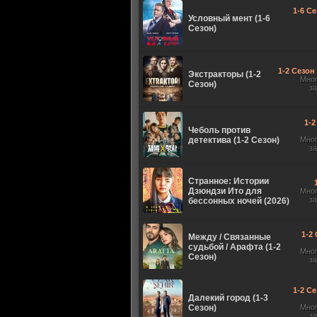
1-6 Се
Условный мент (1-6
Сезон)
1-2 Сезон 
Экстракторы (1-2
Мно
Сезон)
з
1-2
Чеболь против
детектива (1-2 Сезон)
Мно
з
Странное: Истории
Дзюндзи Ито для
Мно
з
бессонных ночей (2026)
1-2 
Между / Связанные
судьбой / Арафта (1-2
Мно
Сезон)
з
1-2 Се
Далекий город (1-3
Сезон)
Мно
з