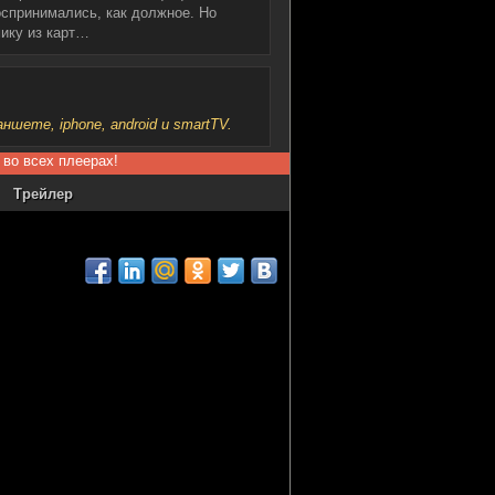
оспринимались, как должное. Но
мику из карт…
шете, iphone, android и smartTV.
 во всех плеерах!
Трейлер