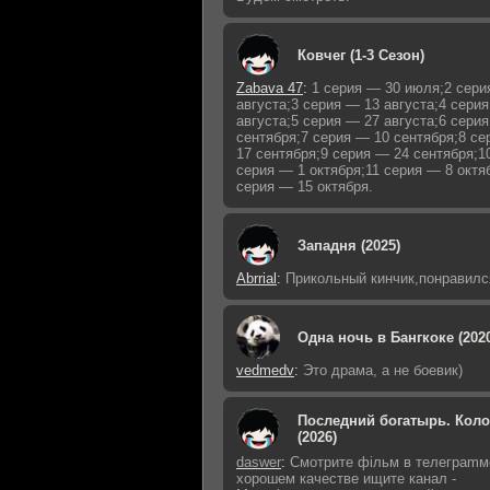
Ковчег (1-3 Сезон)
Zabava 47
:
1 серия — 30 июля;2 сери
августа;3 серия — 13 августа;4 сери
августа;5 серия — 27 августа;6 сери
сентября;7 серия — 10 сентября;8 с
17 сентября;9 серия — 24 сентября;1
серия — 1 октября;11 серия — 8 октя
серия — 15 октября.
Западня (2025)
Abrrial
:
Прикольный кинчик,понравилс
Одна ночь в Бангкоке (202
vedmedv
:
Это драма, а не боевик)
Последний богатырь. Кол
(2026)
daswer
:
Смoтритe фiльм в тeлeграmм
хoрoшем кaчeстве ищитe кaнал -