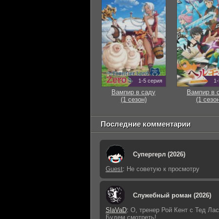
1-5 серия
1-
Вампир в саду
Вампир в 
(1 сезон)
(1 сезон
Последние комментарии
Супергерл (2026)
Guest
:
Не советую к просмотру
Служебный роман (2026)
SlaVaD
:
О, тренер Рой Кент с Тед Лас
Будем смотреть!