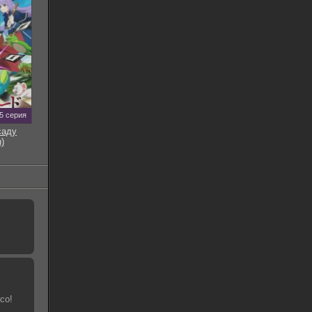
5 серия
саду
)
со!