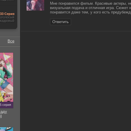
Мне понравился фильм. Красивые актеры, н
визуальная подача и отличная игра. Сюжет н
понравится даже тем, у кого есть предубеж
-33 Серия
гоголосый
акадровый
Ответить
Все
5 серия
саду
)