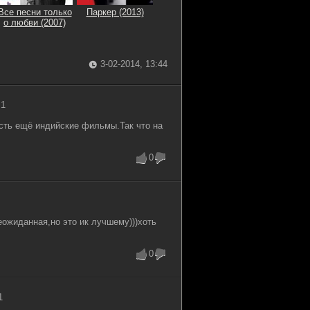
Все песни только
Паркер (2013)
о любви (2007)
3-02-2014, 13:44
 1
ть ещё индийские фильмы.Так что на
0
ожиданная,но это ик лучшему)))хоть
0
1