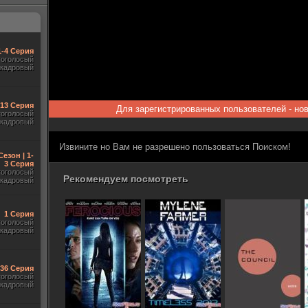
1-4 Серия
гоголосый
акадровый
-13 Серия
Для зарегистрированных пользователей - но
гоголосый
акадровый
Извините но Вам не разрешено пользоваться Поиском!
Сезон | 1-
3 Серия
гоголосый
Рекомендуем посмотреть
акадровый
1 Серия
гоголосый
акадровый
-36 Серия
гоголосый
акадровый