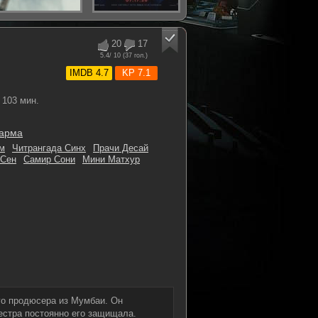
20
17
5.4
/ 10 (
37
гол.)
IMDB 4.7
KP 7.1
103 мин.
арма
м
Читрангада Синх
Прачи Десай
 Сен
Самир Сони
Мини Матхур
го продюсера из Мумбаи. Он
естра постоянно его защищала.