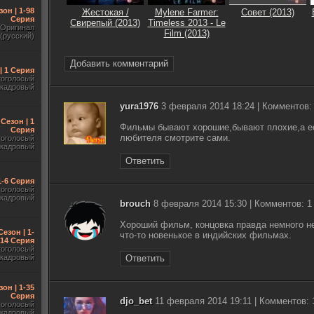
зон | 1-98
Жестокая /
Mylene Farmer:
Совет (2013)
Серия
Свирепый (2013)
Timeless 2013 - Le
Оригинал
Film (2013)
(русский)
Добавить комментарий
| 1 Серия
гоголосый
акадровый
yura1976
3 февраля 2014 18:24 | Комментов:
 Сезон | 1
Фильмы бывают хорошие,бывают плохие,а ес
Серия
любителя смотрите сами.
гоголосый
акадровый
Ответить
1-6 Серия
гоголосый
акадровый
brouch
8 февраля 2014 15:30 | Комментов: 1
Хороший фильм, концовка правда немного не
Сезон | 1-
что-то новенькое в индийских фильмах.
14 Серия
гоголосый
акадровый
Ответить
зон | 1-35
Серия
djo_bet
11 февраля 2014 19:11 | Комментов: 
гоголосый
акадровый