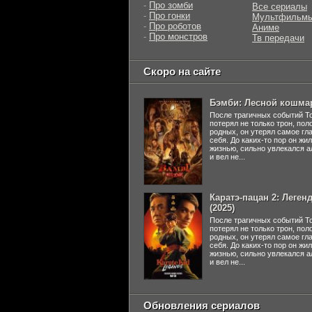
-
Про зомби
Все сериалы
-
Про гонки
Мультфильм
-
Про роботов
Аниме
-
Про монстров
Тв передачи
Скоро на сайте
Бэмби: Лесной кошмар
После трагичных событий Т
потерял не только трон, пол
родных, он утерял самое гл
себя. До каких-то пор он жи
жизнью, сильно увлекался а
и вел не...
Каратэ-пацан 2: Леген
(2025)
После трагичных событий Т
потерял не только трон, пол
родных, он утерял самое гл
себя. До каких-то пор он жи
жизнью, сильно увлекался а
и вел не...
Обновления сериалов