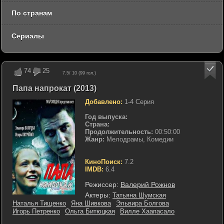
По странам
Сериалы
74
25
7.5
/ 10 (
99
гол.)
Папа напрокат (2013)
Добавлено:
1-4 Серия
Год выпуска:
Страна:
Продолжительность:
00:50:00
Жанр:
Мелодрамы, Комедии
КиноПоиск:
7.2
IMDB:
6.4
Режиссер:
Валерий Рожнов
Актеры:
Татьяна Шумская
Наталья Тищенко
Яна Шивкова
Эльвира Болгова
Игорь Петренко
Ольга Битюцкая
Вилле Хаапасало