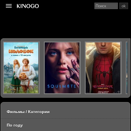
ok
Фильмы / Категории
По году