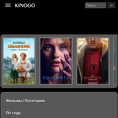
ok
Фильмы / Категории
По году