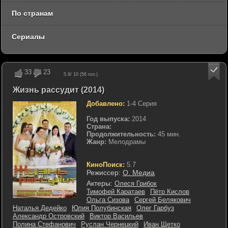
По странам
Сериалы
33
23
5.9
/ 10 (
56
гол.)
Жизнь рассудит (2014)
Добавлено:
1-4 Серия
Год выпуска:
2014
Страна:
Продолжительность:
45 мин.
Жанр:
Мелодрамы
КиноПоиск:
5.7
Режиссер:
О. Медиа
Актеры:
Олеся Грибок
Тимофей Каратаев
Пётр Кислов
Ольга Сизова
Сергей Белякович
Наталья Дедейко
Юлия Полубинская
Олег Гарбуз
Александр Островский
Виктор Васильев
Полина Стефанович
Руслан Чернецкий
Иван Щетко