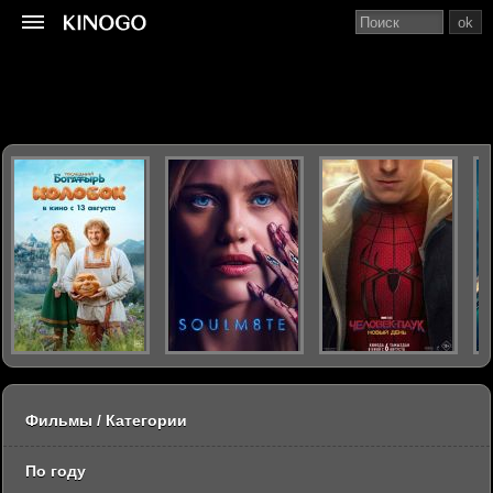
ok
Фильмы / Категории
По году