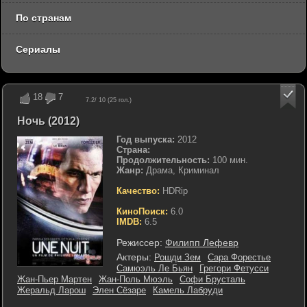
По странам
Сериалы
18
7
7.2
/ 10 (
25
гол.)
Ночь (2012)
Год выпуска:
2012
Страна:
Продолжительность:
100 мин.
Жанр:
Драма, Криминал
Качество:
HDRip
КиноПоиск:
6.0
IMDB:
6.5
Режиссер:
Филипп Лефевр
Актеры:
Рошди Зем
Сара Форестье
Самюэль Ле Бьян
Грегори Фетусси
Жан-Пьер Мартен
Жан-Поль Мюэль
Софи Брусталь
Жеральд Ларош
Элен Сёзаре
Камель Лабруди