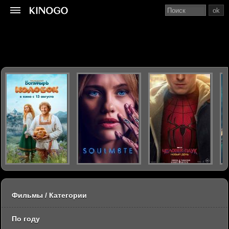
ok
Фильмы / Категории
По году