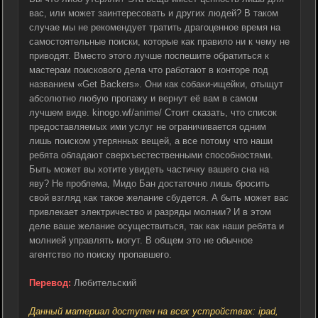
вас, или может заинтересовать и других людей? В таком
случае мы не рекомендует тратить драгоценное время на
самостоятельные поиски, которые как правило ни к чему не
приводят. Вместо этого лучше поспешите обратиться к
мастерам поискового дела что работают в конторе под
названием «Get Backers». Они как собаки-ищейки, отыщут
абсолютно любую пропажу и вернут её вам в самом
лучшем виде. kinogo.wf/anime/ Стоит сказать, что список
предоставляемых ими услуг не ограничивается одним
лишь поиском утерянных вещей, а все потому что наши
ребята обладают сверхъестественными способностями.
Быть может вы хотите увидеть частичку вашего сна на
яву? Не проблема, Мидо Бан достаточно лишь бросить
свой взгляд как такое желание сбудется. А быть может вас
привлекает электричество и разряды молнии? И в этом
деле ваше желание осуществиться, так как наши ребята и
молнией управлять могут. В общем это не обычное
агентство по поиску пропавшего.
Перевод:
Любительский
Данный материал доступен на всех устройствах: ipad,