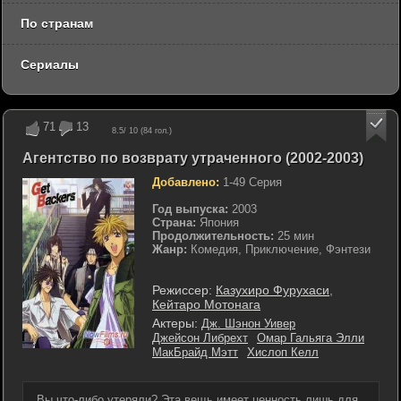
По странам
Сериалы
71
13
8.5
/ 10 (
84
гол.)
Агентство по возврату утраченного (2002-2003)
Добавлено:
1-49 Серия
Год выпуска:
2003
Страна:
Япония
Продолжительность:
25 мин
Жанр:
Комедия, Приключение, Фэнтези
Режиссер:
Казухиро Фурухаси
,
Кейтаро Мотонага
Актеры:
Дж. Шэнон Уивер
Джейсон Либрехт
Омар Гальяга Элли
МакБрайд Мэтт
Хислоп Келл
Вы что-либо утеряли? Эта вещь имеет ценность лишь для