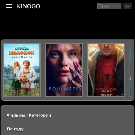
ok
Фильмы / Категории
По году