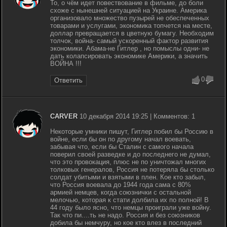
То, о чём идет повествование в фильме, до боли
схоже с нынешней ситуацией на Украине. Америка
организовало множество пузырей не обеспеченных
товарами и услугами, экономика топчется на месте,
доллар превращается в цветную бумагу. Необходим
толчок, война- самый ускоренный фактор развития
экономики. Абама-не Гитлер , но помыслы одни- не
дать колапсировать экономике Америки, а значить
ВОЙНА !!!
0
Ответить
CARVER
10 декабря 2014 19:25 | Комментов: 1
Некоторые умники пишут, Гитлер побил бы Россию в
войне, если бы он по другому начал воевать,
забывая что, если бы Сталин с самого начала
поверил своей разведке и до последнего не думал,
что это провокация, плюс не по уничтожал многих
толковых генералов, Россия не потеряла бы столько
солдат убитыми и взятыми в плен. Кое кто забыл,
что Россия воевала до 1944 года сама с 80%
армией немцев, когда союзнички с остальной
мелочью, которая к стати долбила их по полной! В
44 году было ясно, что немцы проиграли уже войну.
Так что пи....ть не надо. Россия и без союзников
добила бы немчуру, но кое кто влез в последний