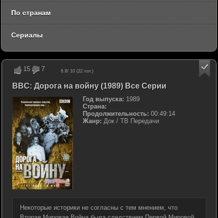
По странам
Сериалы
15
7
6.8
/ 10 (
22
гол.)
BBC: Дорога на войну (1989) Все Серии
Год выпуска:
1989
Страна:
Продолжительность:
00:49:14
Жанр:
Док / ТВ Передачи
Некоторые историки не согласны с тем мнением, что
Вторая Мировая Война была следствием Первой Мировой