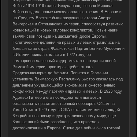
Войны 1914-1918 годов. Безусловно, Первая Мировая
Война создала новые международные трения. В Европе и
на Среднем Востоке были разрушены старая Австро-
Венгерская и Оттоманская империи, способствуя развитию
новых наций и новых силовых конфликтов. Новые нации
заняли свои позиции на шахматной доске Европы.
Политические деления на правых и левых отразились на
большинстве стран. Фашистская Партия Бенито Муссолини
в Италии пришла к власти в 1922 году, ее
самопровозглашенный лидер мечтал о создании новой
Римской империи, простирающейся от юга
Средиземноморья до Африки. Попытка в Германии
установить Веймарскую Республику быстро оказалась под
давлением ухудшающейся экономики и ожесточенных
конфликтов между партиями правых и левых. В 1923 году
Адольф Гитлер и его последователи пытаются
организовать правительственный переворот. Обвал на
Уолл Стрит в 1929 году в США оставил миллионы людей
без работы по всему индустриализованному миру, еще
больше наций были разобщены, что привело к
дестабилизации в Европе. Сцена для войны была готова!