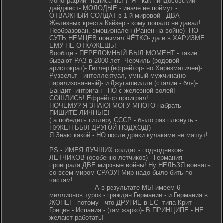
монографии "написанны")- Я - как пиндосовский
дайджест- МОЛОДЫЕ - иначе не поймут -
ОТВАЖНЫЙ СОЛДАТ в 1-й мировой - ДВА
Железных креста Кайзер - кому попало не давал!
Необразован, эмоционален (Ранен на войне)- НО
СУТЬ НЕМЦЕВ понимал ЧЁТКО- да и в ХАРИЗМЕ
ЕМУ НЕ ОТКАЖЕШЬ!
Вообще - ПЕРЕЛОМНЫЙ БЫЛ МОМЕНТ - такие
бывают РАЗ в 2000 лет- Черчиль (родовой
аристократ)- Гитлер (ефрейтор- но Харизматичен)-
Рузвельт - интеллектуал, умный мужчина(но
парализованный)- и Джугашвилли (сталин - бля)-
Бандит- интриган - НО с железной волей!
СОШЛИСЬ! Ефрейтор проиграл!
ПОЧЕМУ? Я ЗНАЮ! МОГУ МНОГО набрать -
ПИШИТЕ ЛИЧНЫЕ!
( а победить гитлеру СССР - было раз плюнуть -
НУЖЕН БЫЛ ДРУГОЙ ПОДХОД!)
Я Знаю какой - НО после драки кулаками не машут!
PS - ИМЕЯ ЛУЧШИХ солдат - подводников-
ЛЕТЧИКОВ (особенно летчиков) - Германия
проиграла ДВЕ мировые войны! Ну НЕЛЬЗЯ воевать
со всем миром СРАЗУ! Мир надо было бить по
частям!
_____________А в результате МЫ имеем 6
миллионов турок - граждан Германии - и Германия в
ЖОПЕ! - потому - что ДРУГИЕ в ЕС -типа Крит -
Греция - Испания - (там жарко)- В ПРИНЦИПЕ - НЕ
желают работать!