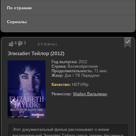
По странам
Сериалы
6
3
6.7
/ 10 (
9
гол.)
Элизабет Тейлор (2012)
Год выпуска:
2012
Страна:
Великобритания
Продолжительность:
71 мин.
Жанр:
Док / ТВ Передачи
Качество:
HDTVRip
Режиссер:
Майкл Вальдман
Этот документальный фильм рассказывает о жизни
восхитительной Элизабет Тэйлор сквозь призму бесценных