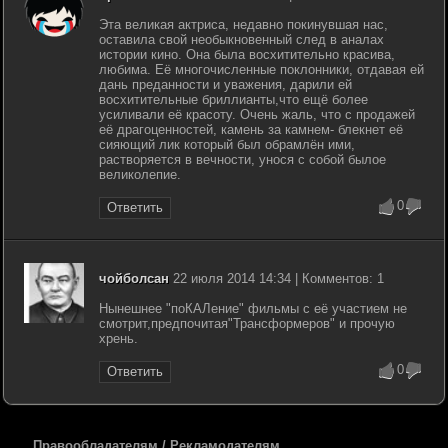
Эта великая актриса, недавно покинувшая нас,
оставила свой необыкновенный след в аналах
истории кино. Она была восхитительно красива,
любима. Её многочисленные поклонники, отдавая ей
дань преданности и уважения, дарили ей
восхитительные бриллианты,что ещё более
усиливали её красоту. Очень жаль, что с продажей
её драгоценностей, камень за камнем- блекнет её
сияющий лик который был обрамлён ими,
растворяется в вечности, унося с собой былое
великолепие.
0
Ответить
чойболсан
22 июля 2014 14:34 | Комментов: 1
Нынешнее "поКАЛение" фильмы с её участием не
смотрит,предпочитая"Трансформеров" и прочую
хрень.
0
Ответить
Правообладателям / Рекламодателям