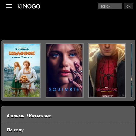
ok
Фильмы / Категории
По году