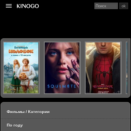
ok
Фильмы / Категории
По году