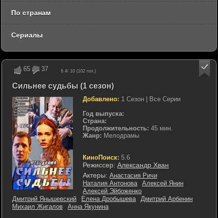
По странам
Сериалы
65
37
6.4
/ 10 (
102
гол.)
Сильнее судьбы (1 сезон)
Добавлено:
1 Сезон | Все Серии
Год выпуска:
Страна:
Продолжительность:
45 мин.
Жанр:
Мелодрамы
КиноПоиск:
5.6
Режиссер:
Александр Хван
Актеры:
Анастасия Ричи
Наталия Антонова
Алексей Янин
Алексей Эйбоженко
Дмитрий Янышевский
Елена Дробышева
Дмитрий Арбенин
Михаил Жигалов
Анна Якунина