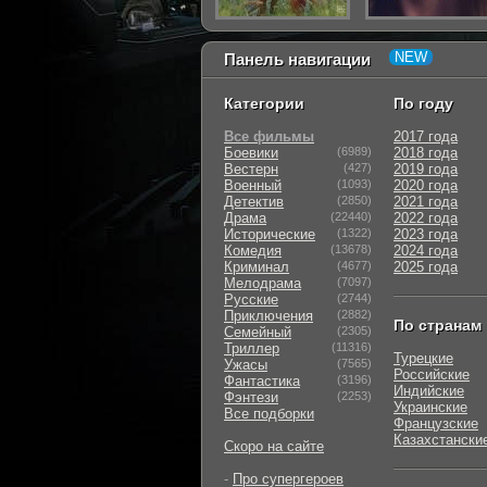
Панель навигации
Категории
По году
Все фильмы
2017 года
Боевики
(6989)
2018 года
Вестерн
(427)
2019 года
Военный
(1093)
2020 года
Детектив
(2850)
2021 года
Драма
(22440)
2022 года
Исторические
(1322)
2023 года
Комедия
(13678)
2024 года
Криминал
(4677)
2025 года
Мелодрама
(7097)
Русские
(2744)
Приключения
(2882)
По странам
Семейный
(2305)
Триллер
(11316)
Турецкие
Ужасы
(7565)
Российские
Фантастика
(3196)
Индийские
Фэнтези
(2253)
Украинские
Все подборки
Французские
Казахстански
Скоро на сайте
-
Про супергероев