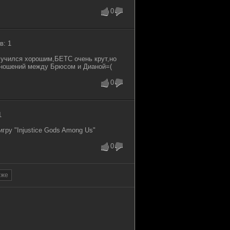
0
в: 1
олучился хорошим,БЕТС очень крут,но
отношений между Брюсом и Дианой=(
0
1
гру "Injustice Gods Among Us"
0
зже