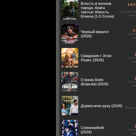
Власть в ночном
1-5 С
городе. Книга
третья: Юность
Професси
мно
Кэнена (1-5 Сезон)
1
Черный коралл
Мно
(2026)
з
Свидания с Элис
Мно
Перес (2026)
з
Страна боев
Мно
(Борьба) (2026)
з
Держи мою руку (2026)
Мыльн
Спиннербейт
Мно
(2026)
з