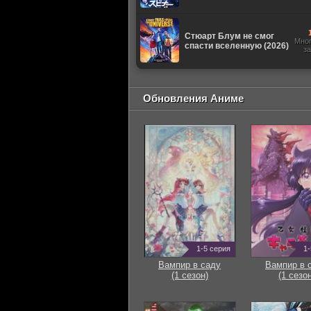
Стюарт Блум не смог
Мно
спасти вселенную (2026)
з
Обновления Аниме
1-5 серия
1-
Вампир в саду
Вампир в 
(1 сезон)
(1 сезон