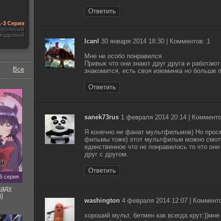
Ответить
1-3 Серия
гоголосый
акадровый
lcanl
30 января 2014 18:30 | Комментов: 1
Мне не особо понравился
Привык что они знают друг друга и работают
Все
знакомится, есть своя изюминка но больше 
Ответить
sanek73rus
1 февраля 2014 20:14 | Комменто
Я конечно не фанат мультфильмов) Но просмо
фильмы тоже) этот мультфильм можно смотр
единственное что не понравилось то что они
друг с другом.
Ответить
5 серия
саду
)
washington
4 февраля 2014 12:07 | Комменто
хороший мульт, бетмен как всегда крут:))мн