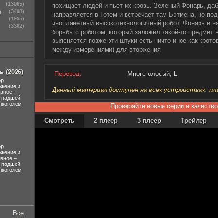
(13065)
похищает людей и пьет их кровь. Зеленый Фонарь, да
ы
(3498)
направляется в Готем и встречает там Бэтмена, но по
(1955)
инопланетный высокотехнологичный робот. Фонарь и 
(3362)
борьбы с роботом, который заложил какой-то предмет в
выясняется позже эти штуки есть ничто иное как крот
между измерениями) для вторжения
 (2026)
Перевод:
Многоголосый, L
ор
ожение и
Данный материал доступен на всех устройствах: план
авное –
л падшей
лкоголем
Проверяйте новые серии и качество
Смотреть
2 плеер
3 плеер
Трейлер
ор
ожение и
авное –
л падшей
лкоголем
Все