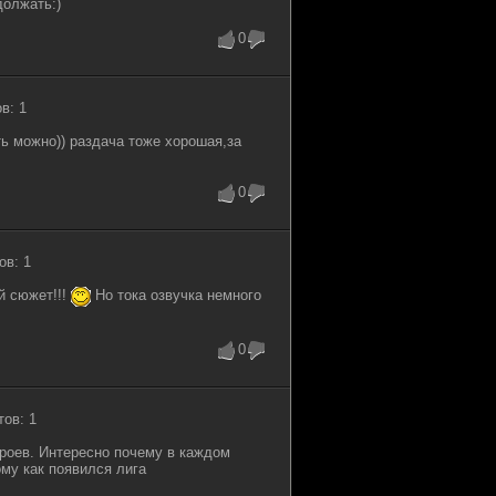
должать:)
0
в: 1
ть можно)) раздача тоже хорошая,за
0
ов: 1
й сюжет!!!
Но тока озвучка немного
0
тов: 1
ероев. Интересно почему в каждом
му как появился лига