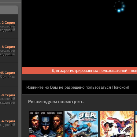
1-2 Серия
гоголосый
акадровый
1-8 Серия
гоголосый
акадровый
Для зарегистрированных пользователей - но
545 Серия
Оригинал
Извините но Вам не разрешено пользоваться Поиском!
1-8 Серия
гоголосый
Рекомендуем посмотреть
акадровый
1-4 Серия
акадровый