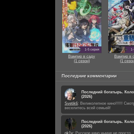
1-5 серия
1-
Вампир в саду
Вампир в 
(1 сезон)
(1 сезон
Последние комментарии
Последний богатырь. Кол
(2026)
Svetik6
:
Великолепное кино!!!!!! Смот
веселитесь всей семьей!
Последний богатырь. Кол
(2026)
ok1y
:
Русское кино нынче не просто