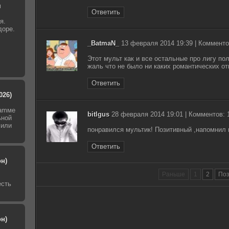
м
Ответить
я.
доре.
_BatmaN_
13 февраля 2014 19:39 | Комменто
Этот мульт как и все остальные про лигу п
жаль что не было ни каких романтических 
Ответить
026)
раmме
bitlgus
28 февраля 2014 19:01 | Комментов: 
ьной
 или
понравился мультик! Позитивный ,напомнил и
Ответить
он)
Раньше
1
2
По
есть
он)