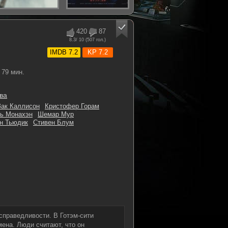
420
87
8.3
/ 10 (
507
гол.)
IMDB 7.2
KP 7.2
79 мин.
ва
Зак Каллисон
Кристофер Горам
ь Монахэн
Шемар Мур
н Тьюдик
Стивен Блум
справедливости. В Готэм-сити
ена. Люди считают, что он