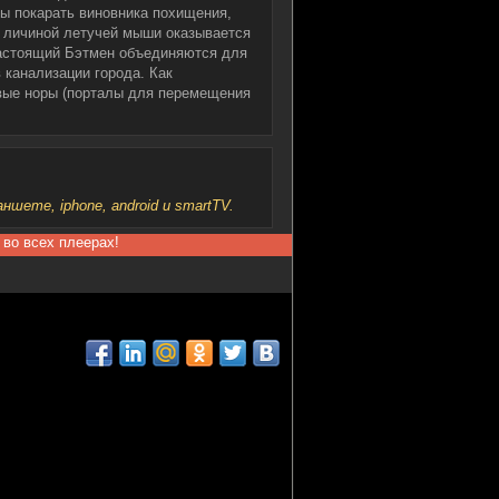
бы покарать виновника похищения,
д личиной летучей мыши оказывается
настоящий Бэтмен объединяются для
 канализации города. Как
овые норы (порталы для перемещения
шете, iphone, android и smartTV.
 во всех плеерах!