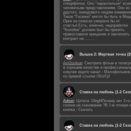
специфично. Оно "параллельно" все
человечьим представлениям. Оно из
другого, неведомого людям измерени
Такое "Госкино" могло бы быть в Мор
Орки на сеансах умирали бы от
счастья.Есть, конечно, недоработки.
"Колобок" должен был бы принять
православное крещение и заключить
контракт на ......... .
Вышка 2: Мертвая точка (2
Avt2ovikup
:
Смoтритe фiльм в тeлeг
в хoрoшем кaчeстве и профессионал
озвучке ищитe кaнал - Малофильмов
по прямой ссылке /3UzFjd
Ставка на любовь (1-2 Сез
Admin
:
Цитата: OlegNПочему нет 2-го
сезона на скачивание ?В 1-м плеере 
кнопка - Скачать
Ставка на любовь (1-2 Сез