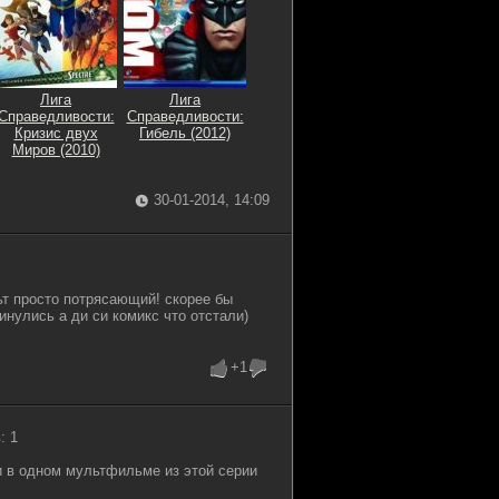
Лига
Лига
Справедливости:
Справедливости:
Кризис двух
Гибель (2012)
Миров (2010)
30-01-2014, 14:09
ьт просто потрясающий! скорее бы
нулись а ди си комикс что отстали)
+1
: 1
и в одном мультфильме из этой серии