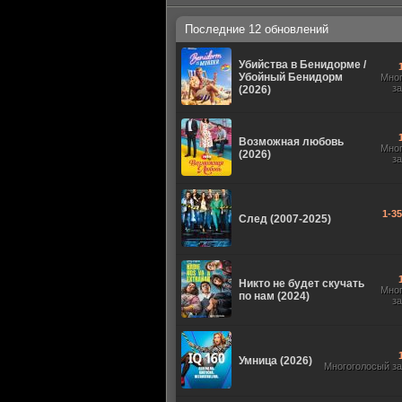
Последние 12 обновлений
Убийства в Бенидорме /
Убойный Бенидорм
Мно
з
(2026)
Возможная любовь
Мно
(2026)
з
1-3
След (2007-2025)
Никто не будет скучать
Мно
по нам (2024)
з
Умница (2026)
Многоголосый з