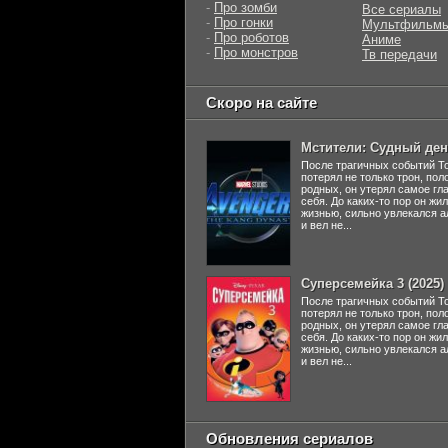
-
Про зомби
Все сериалы
-
Про гонки
Мультфильм
-
Про роботов
Аниме
-
Про монстров
Тв передачи
Скоро на сайте
Мстители: Судный день
После трагичных событий Т
потерял не только трон, пол
родных, он утерял самое гл
себя. До каких-то пор он жи
жизнью, сильно увлекался а
и вел не...
Суперсемейка 3 (2025)
После трагичных событий Т
потерял не только трон, пол
родных, он утерял самое гл
себя. До каких-то пор он жи
жизнью, сильно увлекался а
и вел не...
Обновления сериалов