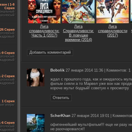
езон | 1-8
Серия
ональный
гоголосый
Лига
Лига
Лига
-26 Серия
справедливости:
Справедливости:
справедливости
гоголосый
Часть 1 (2017)
В ловушке
(2017)
акадровый
времени (2014)
Добавить комментарий
1-9 Серия
гоголосый
акадровый
Bobolik
27 января 2014 11:36 | Комментов: 1
1-2 Серия
ждал с прошлого года, как и ожидалось мул
гоголосый
акадровый
фильм сняли а то Марвел уже вон как продви
короче мульт бодрый! советую к просмотру
Ответить
1 Серия
ые оперы
ScherKhan
27 января 2014 19:01 | Комментов
1-6 Серия
офигеннейший мультфильм!!! еще ни разу н
гоголосый
не разочаровался!!
акадровый