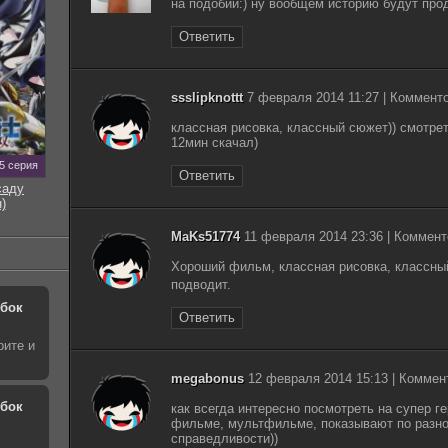
на подобии:) ну вообщем историю будут про
Ответить
ssslipknottt
7 февраля 2014 11:27 | Комменто
классная рисовка, классный сюжет)) смотре
12мин скачал)
5 серия
Ответить
саду
)
MaKs51774
11 февраля 2014 23:36 | Коммент
Хороший фильм, классная рисовка, классны
подводит.
обок
Ответить
рите и
megabonus
12 февраля 2014 15:13 | Коммен
обок
как всегда интересно посмотреть на супер г
фильме, мультфильме, показывают по разно
справедливости))