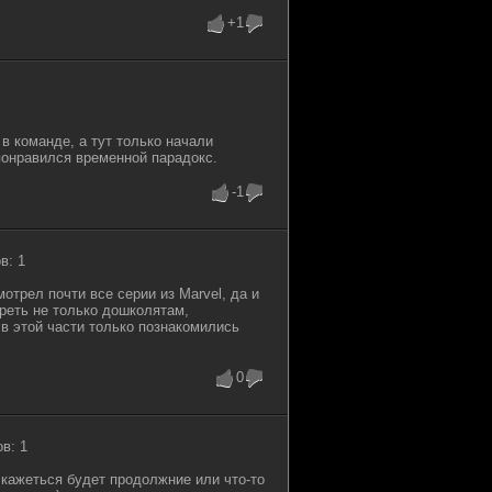
+1
 в команде, а тут только начали
понравился временной парадокс.
-1
в: 1
трел почти все серии из Marvel, да и
еть не только дошколятам,
 в этой части только познакомились
0
в: 1
е кажеться будет продолжние или что-то