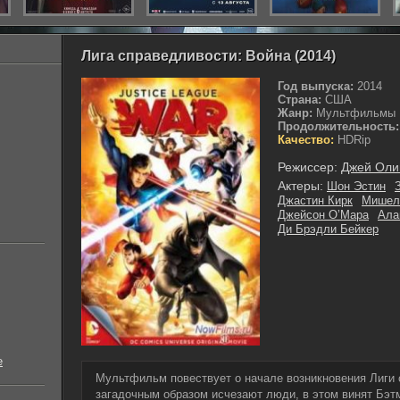
Лига справедливости: Война (2014)
Год выпуска:
2014
Страна:
США
Жанр:
Мультфильмы
Продолжительность:
Качество:
HDRip
Режиссер:
Джей Оли
Актеры:
Шон Эстин
Джастин Кирк
Мишел
Джейсон О’Мара
Ала
Ди Брэдли Бейкер
е
Мультфильм повествует о начале возникновения Лиги 
загадочным образом исчезают люди, в этом винят Бэтм