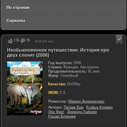
По странам
Сериалы
136
35
8
/ 10 (
171
гол.)
Необыкновенное путешествие: История про
двух слонят (2006)
Год выпуска:
2006
Страна:
Франция, Австралия
Продолжительность:
91 мин
Жанр:
Семейный
Качество:
DVDRip
IMDB:
5.3
Режиссер:
Марио Андриаччио
Актеры:
Патрик Бри
Ксавье Клемен
Лен Фирт
Доринда Хафнер
Ришар Боренже