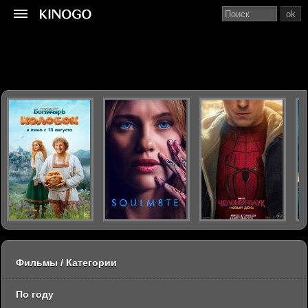
ok
Фильмы / Категории
По году