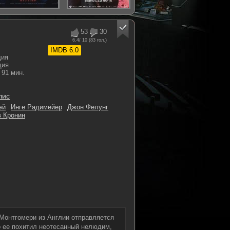
53
30
6.4
/ 10 (
83
гол.)
IMDB 6.0
дия
дия
91 мин.
лис
эй
Инге Радимейер
Джон Фелунг
в Кронин
 Монтгомери из Англии отправляется
чо ее похитил неотесанный нелюдим,