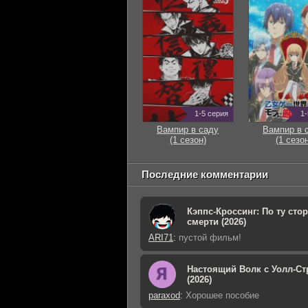
1-5 серия
1-
Вампир в саду
Вампир в 
(1 сезон)
(1 сезон
Последние комментарии
Кэппс-Кроссинг: По ту сто
смерти (2026)
ARI71
:
пустой фильм!
Настоящий Волк с Уолл-Ст
(2026)
paraxod
:
Хорошее пособие