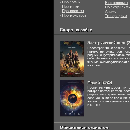
-
Про зомби
Все сериалы
-
Про гонки
Мультфильм
-
Про роботов
Аниме
-
Про монстров
Тв передачи
Скоро на сайте
Электрический штат (2
После трагичных событий Т
потерял не только трон, пол
родных, он утерял самое гл
себя. До каких-то пор он жи
жизнью, сильно увлекался а
и вел не...
Мира 2 (2025)
После трагичных событий Т
потерял не только трон, пол
родных, он утерял самое гл
себя. До каких-то пор он жи
жизнью, сильно увлекался а
и вел не...
Обновления сериалов