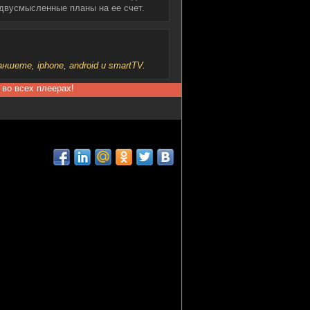
едвусмысленные планы на ее счет.
шете, iphone, android и smartTV.
 во всех плеерах!