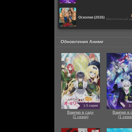
Осколки (2026)
Многоголосый з
Обновления Аниме
1-5 серия
1-
Вампир в саду
Вампир в 
(1 сезон)
(1 сезон