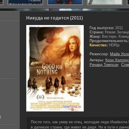
Никуда не годится (2011)
Год выпуска:
2011
Страна:
Новая Зелан
Жанр:
Вестерн, Коме
Продолжительность:
Качество:
HDRip
Режиссер:
Майк Уол
Актеры:
Коэн Холлоу
Ричард Томпсон
Сти
е
После того, как умер ее отец, молодая леди Изабелла
в далекую страну, где живет ее дядя. Но в пути к ран