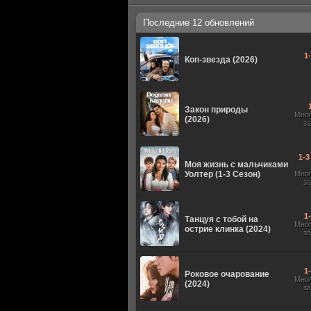
Последние 12 обновлений
1
Коп-звезда (2026)
Закон природы
Мно
(2026)
з
1-3
Моя жизнь с мальчиками
Уолтер (1-3 Сезон)
Мно
з
1
Танцуя с тобой на
Мно
острие клинка (2024)
з
1
Роковое очарование
Мно
(2024)
з