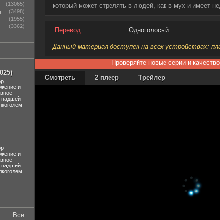
(13065)
который может стрелять в людей, как в мух и имеет н
ы
(3498)
(1955)
(3362)
Перевод:
Одноголосый
Данный материал доступен на всех устройствах: план
Проверяйте новые серии и качество
025)
Смотреть
2 плеер
Трейлер
ор
ожение и
авное –
л падшей
лкоголем
ор
ожение и
авное –
л падшей
лкоголем
Все