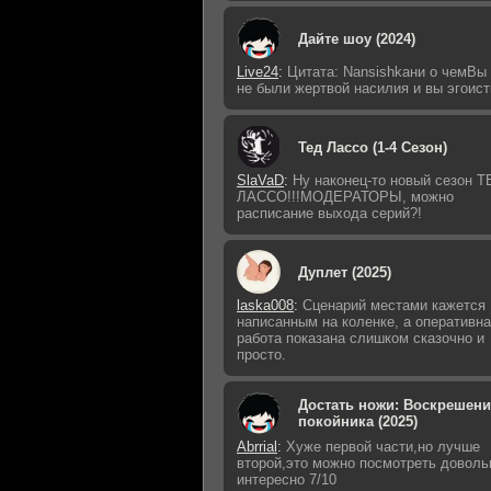
Дайте шоу (2024)
Live24
:
Цитата: Nansishkaни о чемВы
не были жертвой насилия и вы эгоист
Тед Лассо (1-4 Сезон)
SlaVaD
:
Ну наконец-то новый сезон Т
ЛАССО!!!МОДЕРАТОРЫ, можно
расписание выхода серий?!
Дуплет (2025)
laska008
:
Сценарий местами кажется
написанным на коленке, а оперативн
работа показана слишком сказочно и
просто.
Достать ножи: Воскрешени
покойника (2025)
Abrrial
:
Хуже первой части,но лучше
второй,это можно посмотреть доволь
интересно 7/10