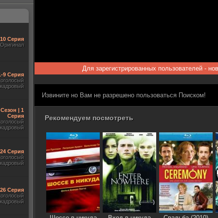
-10 Серия
Оригинал
Для зарегистрированных пользователей - но
1-9 Серия
гоголосый
акадровый
Извините но Вам не разрешено пользоваться Поиском!
 Сезон | 1
Серия
Рекомендуем посмотреть
гоголосый
акадровый
-24 Серия
гоголосый
акадровый
-26 Серия
гоголосый
акадровый
Шоссе в никуда
Вход в никуда
Свадьба (2010)