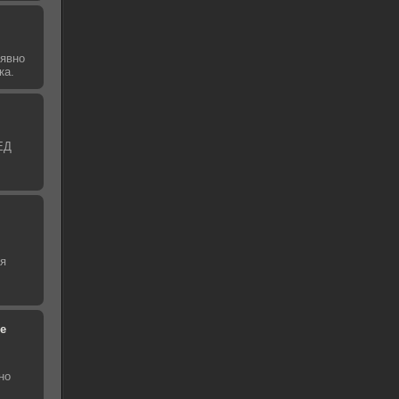
 явно
ка.
ЕД
ая
е
но