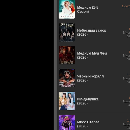
1-5 С
Медиум (1-5
Сезон)
Небесный замок
Мно
(2026)
з
Медиум Муй Фей
Мно
(2026)
з
1
Черный коралл
Мно
(2026)
з
ИИ-девушка
Мно
(2026)
з
1
Мисс Стерва
Мно
(2026)
з