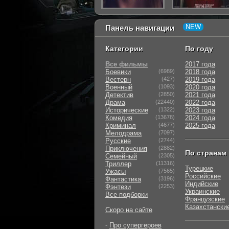
Панель навигации
Категории
По году
Все фильмы
2017 года
Боевики
(6989)
2018 года
Вестерн
(427)
2019 года
Военный
(1093)
2020 года
Детектив
(2850)
2021 года
Драма
(22440)
2022 года
Исторические
(1322)
2023 года
Комедия
(13678)
2024 года
Криминал
(4677)
2025 года
Мелодрама
(7097)
Русские
(2744)
Приключения
(2882)
По странам
Семейный
(2305)
Триллер
(11316)
Турецкие
Ужасы
(7565)
Российские
Фантастика
(3196)
Индийские
Фэнтези
(2253)
Украинские
Все подборки
Французские
Казахстански
Скоро на сайте
-
Про супергероев