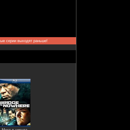
вые серии выходят раньше!
Мост в никуда