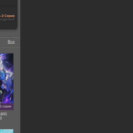
1-2 Серия
акадровый
Все
5 серия
саду
)