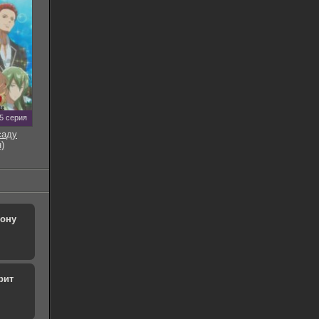
5 серия
саду
)
рону
рит