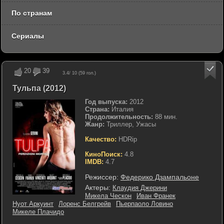
По странам
Сериалы
20
39
3.4
/ 10 (
59
гол.)
Тульпа (2012)
Год выпуска:
2012
Страна:
Италия
Продолжительность:
88 мин.
Жанр:
Триллер, Ужасы
Качество:
HDRip
КиноПоиск:
4.8
IMDB:
4.7
Режиссер:
Федерико Дзампальоне
Актеры:
Клаудия Джерини
Микела Ческон
Иван Франек
Нуот Аркуинт
Лоренс Белгрейв
Пьерпаоло Ловино
Микеле Плачидо