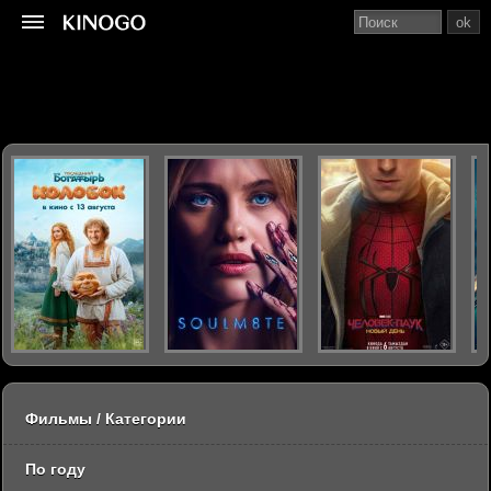
ok
Фильмы / Категории
По году