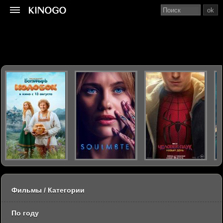
ok
Фильмы / Категории
По году