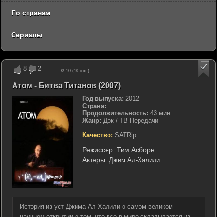
По странам
Сериалы
8
2
8
/ 10 (
10
гол.)
Атом - Битва Титанов (2007)
Год выпуска:
2012
Страна:
Продолжительность:
43 мин.
Жанр:
Док / ТВ Передачи
Качество:
SATRip
Режиссер:
Тим Асборн
Актеры:
Джим Ал-Халили
История из уст Джима Ал-Халили о самом великом
научном открытии о том, что все в мире складывается из