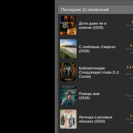
Последние 12 обновлений
Дело даже не в
Мно
измене (2026)
з
1
С любовью, Сиаргао
Мно
(2026)
з
1-2 
Библиотекари:
Следующая глава (1-2
Мно
Сезон)
з
Поверь мне
Мно
(2026)
з
1
Легенда о розовых
Мно
облаках (2026)
з