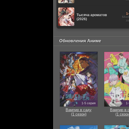
1
Тысяча ароматов
Мно
(2026)
з
Обновления Аниме
1-5 серия
1-
Вампир в саду
Вампир в 
(1 сезон)
(1 сезон