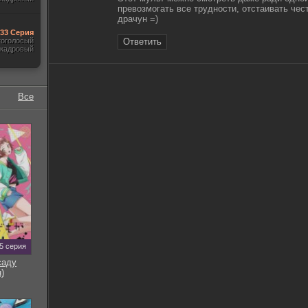
превозмогать все трудности, отстаивать чест
драчун =)
-33 Серия
гоголосый
Ответить
акадровый
Все
5 серия
саду
)