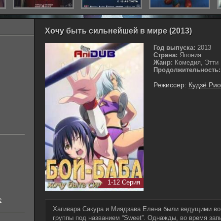
Хочу быть сильнейшей в мире (2013)
Год выпуска:
2013
Страна:
Япония
Жанр:
Комедия, Этти
Продолжительность:
Режиссер:
Кудзё Ри
1-12 Серия
е
Хагивара Сакура и Миядзава Елена были ведущими во
группы под названием “Sweet”. Однажды, во время за