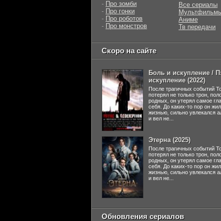
-
Про зомби
Все сериалы
-
Про гонки
Мультфильм
-
Про роботов
Аниме
-
Про монстров
Тв передачи
Скоро на сайте
Боль и искупление / П
искупление (2022)
После трагичных событий Т
потерял не только трон, пол
родных, он утерял самое гл
себя. До каких-то пор он жи
жизнью, сильно увлекался а
и вел не...
Этерна (2025)
После трагичных событий Т
потерял не только трон, пол
родных, он утерял самое гл
себя. До каких-то пор он жи
жизнью, сильно увлекался а
и вел не...
Обновления сериалов