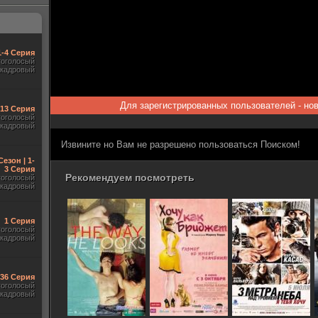
1-4 Серия
гоголосый
акадровый
Для зарегистрированных пользователей - но
-13 Серия
гоголосый
акадровый
Извините но Вам не разрешено пользоваться Поиском!
Сезон | 1-
3 Серия
Рекомендуем посмотреть
гоголосый
акадровый
1 Серия
гоголосый
акадровый
-36 Серия
гоголосый
акадровый