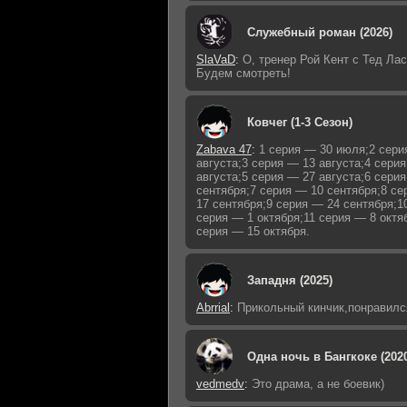
Служебный роман (2026)
SlaVaD
:
О, тренер Рой Кент с Тед Лас
Будем смотреть!
Ковчег (1-3 Сезон)
Zabava 47
:
1 серия — 30 июля;2 сери
августа;3 серия — 13 августа;4 сери
августа;5 серия — 27 августа;6 сери
сентября;7 серия — 10 сентября;8 с
17 сентября;9 серия — 24 сентября;1
серия — 1 октября;11 серия — 8 октя
серия — 15 октября.
Западня (2025)
Abrrial
:
Прикольный кинчик,понравилс
Одна ночь в Бангкоке (202
vedmedv
:
Это драма, а не боевик)