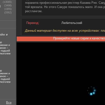
(13065)
поранила профессиональная рестлер Казама Рио. Саку
ы
(3498)
той врезала. Но этого Сакуре показалось мало. И она
(1955)
рестлингом.
(3362)
Перевод:
Любительский
Данный материал доступен на всех устройствах: план
эйн и
Проверяйте новые серии и качество
ор
ожение и
авное –
л падшей
лкоголем
ор
ожение и
авное –
л падшей
лкоголем
Все