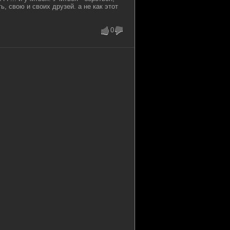
ь, свою и своих друзей. а не как этот
0