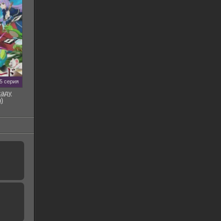
5 серия
саду
)