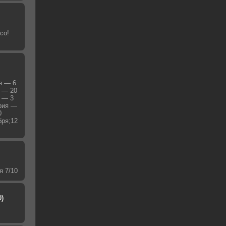
со!
я — 6
я — 20
я — 3
ерия —
0
бря;12
я 7/10
0)