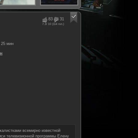
83
31
7.3
/ 10 (
114
гол.)
25 мин
он
калистками всемирно известной
писи телевизионной программы Елену