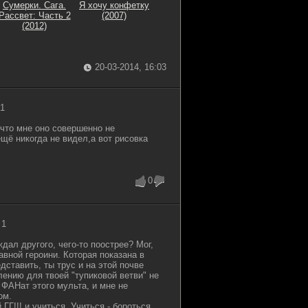
Сумерки. Сага.
Я хочу конфетку
Рассвет: Часть 2
(2007)
(2012)
20-03-2014, 16:03
 1
,что мне оно совершенно не
щё никогда не видел,а вот рисовка
0
 1
дал другого, чего-то поострее? Мог,
вной героини. Которая показана в
дставить, ты трус и на этой почве
ению для твоей "тупиковой ветви" не
 ФАНат этого мульта, и мне не
ом.
Г!!! и учиться. Учиться - бороться,