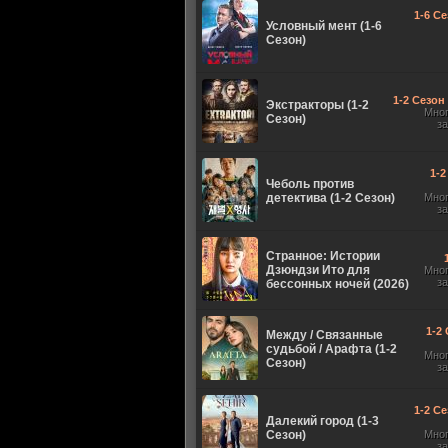
1-6 Се
Условный мент (1-6
Сезон)
1-2 Сезон 
Экстракторы (1-2
Мно
Сезон)
з
1-2
Чеболь против
детектива (1-2 Сезон)
Мно
з
Странное: Истории
Дзюндзи Ито для
Мно
з
бессонных ночей (2026)
1-2 
Между / Связанные
судьбой / Арафта (1-2
Мно
Сезон)
з
1-2 Се
Далекий город (1-3
Сезон)
Мно
з