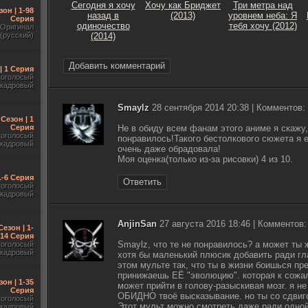
Сегодня я хочу
Хочу как Бриджет
Три метра над
зон | 1-98
назад в
(2013)
уровнем неба: Я
Серия
одиночество
тебя хочу (2012)
Оригинал
(русский)
(2014)
Добавить комментарий
| 1 Серия
гоголосый
акадровый
Smaylz
28 сентября 2014 20:38 | Комментов:
 Сезон | 1
Серия
Не в обиду всем фанам этого аниме я скажу
гоголосый
понравилось!Такого бестолкового сюжета я е
акадровый
очень даже обрадовала!
Моя оценка(только из-за рисовки) 4 из 10.
1-6 Серия
Ответить
гоголосый
акадровый
AnjinSan
27 августа 2016 18:46 | Комментов:
Сезон | 1-
14 Серия
Smaylz, что те не понравилось? а может ты ж
гоголосый
акадровый
хотя бы маленький плюсик добавить ради гла
этом мульте так, что ты в жизни боишься пре
принижаешь ЕЁ "эволюцию". которая к сожал
зон | 1-35
может прийти в голову-разыскивая мозг. я не
Серия
ОБИДНО твоё высказывание. но ты со сдвиг
гоголосый
Этот мульт можно смотреть даже ради одной Г
акадровый