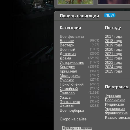
Панель навигации
Категории
По году
Все фильмы
2017 года
Боевики
(6989)
2018 года
Вестерн
(427)
2019 года
Военный
(1093)
2020 года
Детектив
(2850)
2021 года
Драма
(22440)
2022 года
Исторические
(1322)
2023 года
Комедия
(13678)
2024 года
Криминал
(4677)
2025 года
Мелодрама
(7097)
Русские
(2744)
Приключения
(2882)
По странам
Семейный
(2305)
Триллер
(11316)
Турецкие
Ужасы
(7565)
Российские
Фантастика
(3196)
Индийские
Фэнтези
(2253)
Украинские
Все подборки
Французские
Казахстански
Скоро на сайте
-
Про супергероев