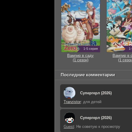
1-5 серия
1-
Вампир в саду
Вампир в 
(1 сезон)
(1 сезон
Последние комментарии
Супергерл (2026)
Tranzistor
:
для детей
Супергерл (2026)
Guest
:
Не советую к просмотру