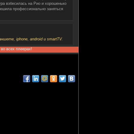
ра взбесилась на Рио и хорошенько
 решила профессионально заняться
шете, iphone, android и smartTV.
 во всех плеерах!