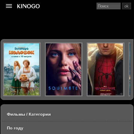
ok
Фильмы / Категории
По году