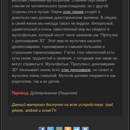
веселый семейный мультфильм. Главные персонажи
совсем не человеческого происхождения, но с другой
стороны это и лучше. Корни
этих героев
уходят в
довольно-таки далекие доисторические времена. В общем,
в своей жизни мы никогда такого не видели. Интересный,
удивительный и очень таинственный мир вы увидите в
мультфильме, который носит такое название как "Прогулка
с динозаврами 3D". Этот мир из мультика населен
дромеозаврами, торозаврами и самыми большими и
страшными тираннозаврами. У всех этих обитателей есть
куча своих трудностей и проблем, с которыми они никак не
могут справиться. Мультфильм "Прогулка с динозаврами
3D" показывает жизнь всех
этих динозавров
, но сюжет в
мультике очень смешной. Мультик должен понравится как
родителям, так и их детям.
Перевод:
Дублированное [Лицензия]
Данный материал доступен на всех устройствах: ipad,
iphone, android и smartTV.