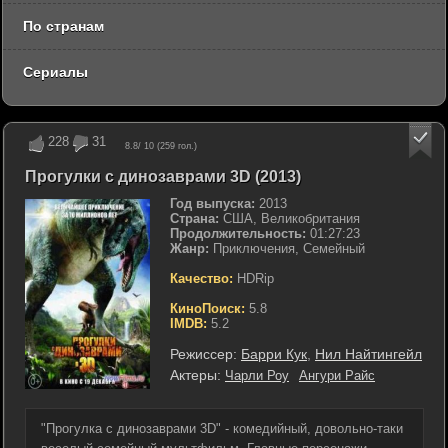
По странам
Сериалы
228
31
8.8
/ 10 (
259
гол.)
Прогулки с динозаврами 3D (2013)
Год выпуска:
2013
Страна:
США, Великобритания
Продолжительность:
01:27:23
Жанр:
Приключения, Семейный
Качество:
HDRip
КиноПоиск:
5.8
IMDB:
5.2
Режиссер:
Барри Кук
,
Нил Найтингейл
Актеры:
Чарли Роу
Ангури Райс
"Прогулка с динозаврами 3D" - комедийный, довольно-таки