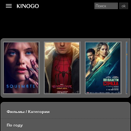
ok
Фильмы / Категории
По году