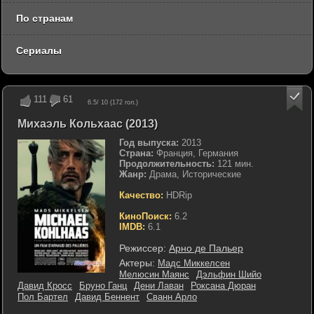
По странам
Сериалы
111
61
6.5
/ 10 (
172
гол.)
Михаэль Кольхаас (2013)
Год выпуска:
2013
Страна:
Франция, Германия
Продолжительность:
121 мин.
Жанр:
Драма, Исторические
Качество:
HDRip
КиноПоиск:
6.2
IMDB:
6.1
Режиссер:
Арно де Пальер
Актеры:
Мадс Миккелсен
Мелюсин Маянс
Дэльфин Шийо
Давид Кросс
Бруно Ганц
Дени Лаван
Роксана Дюран
Пол Бартел
Давид Беннент
Сванн Арло