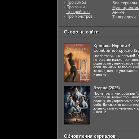
-
Про зомби
Все сериалы
-
Про гонки
Мультфильм
-
Про роботов
Аниме
-
Про монстров
Тв передачи
Скоро на сайте
Хроники Нарнии 4:
Серебряное кресло (20
После трагичных событий Т
потерял не только трон, пол
родных, он утерял самое гл
себя. До каких-то пор он жи
жизнью, сильно увлекался а
и вел не...
Этерна (2025)
После трагичных событий Т
потерял не только трон, пол
родных, он утерял самое гл
себя. До каких-то пор он жи
жизнью, сильно увлекался а
и вел не...
Обновления сериалов