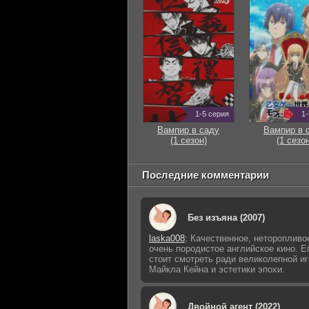
1-5 серия
1-
Вампир в саду
Вампир в 
(1 сезон)
(1 сезон
Последние комментарии
Без изъяна (2007)
laska008
:
Качественное, неторопливо
очень породистое английское кино. Е
стоит смотреть ради великолепной и
Майкла Кейна и эстетики эпохи.
Двойной агент (2022)