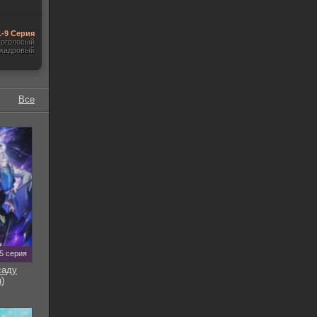
1-9 Серия
гоголосый
акадровый
Все
5 серия
саду
)