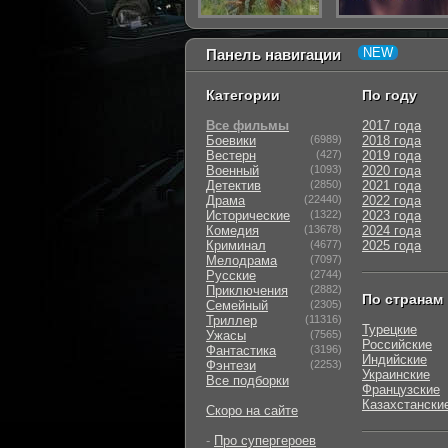
Панель навигации
Категории
По году
Все фильмы
2017 года
Боевики
(6989)
2018 года
Вестерн
(427)
2019 года
Военный
(1093)
2020 года
Детектив
(2850)
2021 года
Драма
(22440)
2022 года
Исторические
(1322)
2023 года
Комедия
(13678)
2024 года
Криминал
(4677)
2025 года
Мелодрама
(7097)
Русские
(2744)
Приключения
(2882)
По странам
Семейный
(2305)
Триллер
(11316)
Турецкие
Ужасы
(7565)
Российские
Фантастика
(3196)
Индийские
Фэнтези
(2253)
Украинские
Все подборки
Французские
Казахстански
Скоро на сайте
-
Про супергероев