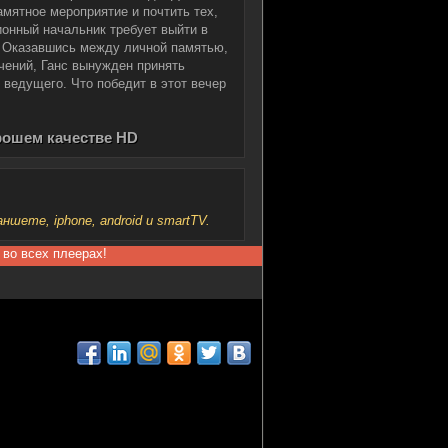
амятное мероприятие и почтить тех,
онный начальник требует выйти в
. Оказавшись между личной памятью,
чений, Ганс вынужден принять
 ведущего. Что победит в этот вечер
орошем качестве HD
шете, iphone, android и smartTV.
 во всех плеерах!