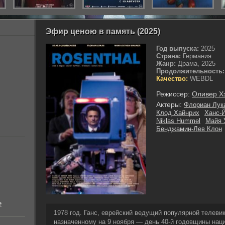
Эфир ценою в память (2025)
Год выпуска:
2025
Страна:
Германия
Жанр:
Драма, 2025
Продолжительность:
Качество:
WEBDL
Режиссер:
Оливер 
Актеры:
Флориан Лук
Клод Хайнрих
Ханс-
Niklas Hummel
Майя 
Бенджамин-Лев Клон
е
1978 год. Ганс, еврейский ведущий популярной телеви
назначенному на 9 ноября — день 40-й годовщины наци