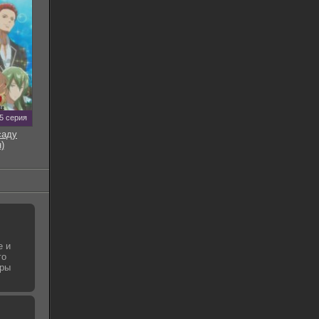
5 серия
саду
)
е и
го
гры