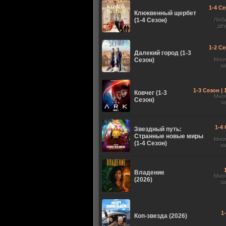
1-4 Се
Клюквенный щербет
(1-4 Сезон)
Люб
дв
1-2 Се
Далекий город (1-3
Сезон)
Мно
з
1-3 Сезон |
Ковчег (1-3
Мно
Сезон)
з
1-4 
Звездный путь:
Странные новые миры
Мно
(1-4 Сезон)
з
Владение
Мно
(2026)
з
1
Коп-звезда (2026)