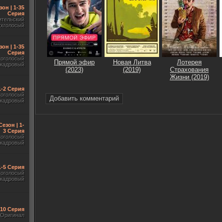
зон | 1-35
Серия
ительский
ухголосый
зон | 1-35
Серия
гоголосый
Прямой эфир
Новая Литва
Лотерея
акадровый
(2023)
(2019)
Страхования
Жизни (2019)
 1-2 Серия
гоголосый
Добавить комментарий
акадровый
Сезон | 1-
3 Серия
гоголосый
акадровый
1-5 Серия
гоголосый
акадровый
-10 Серия
Оригинал