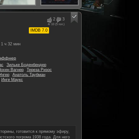
2
3
4
/ 10 (
5
гол.)
IMDB 7.0
1 ч 32 мин
Хэффнер
ас
Зильке Боденбендер
Йохен Вагнер
Тереза Ризос
Унгер
Анатоль Таубман
Инге Маукс
кторины, готовится к прямому эфиру,
стского погрома 1938 года. Для него