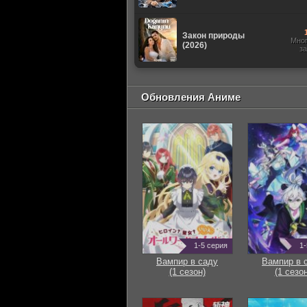
Закон природы
Мно
(2026)
з
Обновления Аниме
1-5 серия
1-
Вампир в саду
Вампир в 
(1 сезон)
(1 сезон