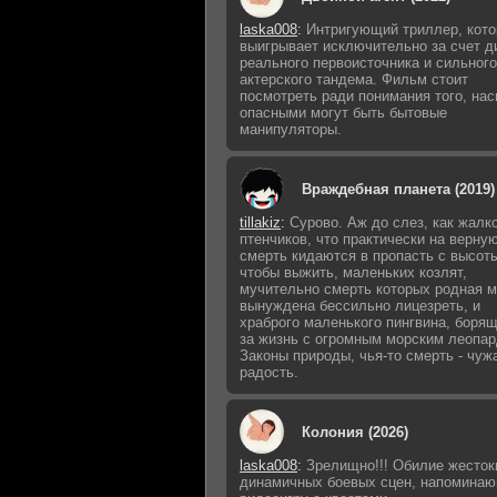
laska008
:
Интригующий триллер, кот
выигрывает исключительно за счет д
реального первоисточника и сильного
актерского тандема. Фильм стоит
посмотреть ради понимания того, нас
опасными могут быть бытовые
манипуляторы.
Враждебная планета (2019)
tillakiz
:
Сурово. Аж до слез, как жалк
птенчиков, что практически на верну
смерть кидаются в пропасть с высот
чтобы выжить, маленьких козлят,
мучительно смерть которых родная м
вынуждена бессильно лицезреть, и
храброго маленького пингвина, боря
за жизнь с огромным морским леопар
Законы природы, чья-то смерть - чуж
радость.
Колония (2026)
laska008
:
Зрелищно!!! Обилие жесток
динамичных боевых сцен, напомина