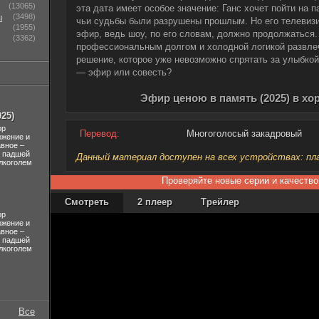
(13065)
эта дата имеет особое значение: Ганс хочет пойти на п
ы
(3498)
чьи судьбы были разрушены прошлым. Но его телевизи
(1955)
эфир, ведь шоу, по его словам, должно продолжаться
(3362)
профессиональным долгом и холодной логикой развле
решение, которое уже невозможно спрятать за улыбкой
— эфир или совесть?
Эфир ценою в память (2025) в х
25)
ор
Перевод:
Многоголосый закадровый
ожение и
авное –
л падшей
Данный материал доступен на всех устройствах: план
лкоголем
Проверяйте новые серии и качество
Смотреть
2 плеер
Трейлер
ор
ожение и
авное –
л падшей
лкоголем
Все