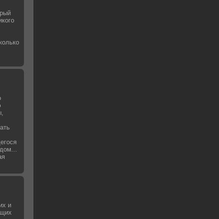
орый
икого
колько
о
ю
ы,
ать
щегося
дом...
ая
их и
ющих