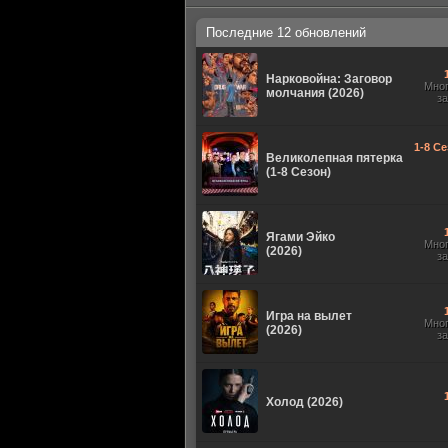
Последние 12 обновлений
Нарковойна: Заговор
Мно
молчания (2026)
з
1-8 Се
Великолепная пятерка
(1-8 Сезон)
Ягами Эйко
Мно
(2026)
з
Игра на вылет
Мно
(2026)
з
Холод (2026)