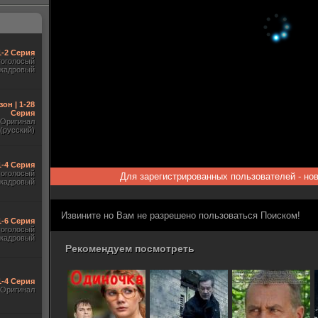
1-2 Серия
гоголосый
акадровый
зон | 1-28
Серия
Оригинал
(русский)
1-4 Серия
гоголосый
Для зарегистрированных пользователей - но
акадровый
Извините но Вам не разрешено пользоваться Поиском!
1-6 Серия
гоголосый
акадровый
Рекомендуем посмотреть
1-4 Серия
Оригинал