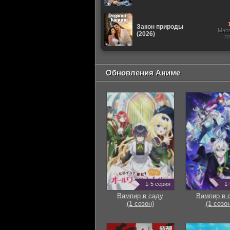
Закон природы
Мно
(2026)
з
Обновления Аниме
1-5 серия
1-
Вампир в саду
Вампир в 
(1 сезон)
(1 сезон