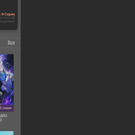
1-9 Серия
гоголосый
акадровый
Все
5 серия
саду
)