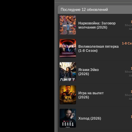
Последние 12 обновлений
Нарковойна: Заговор
Мно
молчания (2026)
з
1-8 Се
Великолепная пятерка
(1-8 Сезон)
Ягами Эйко
Мно
(2026)
з
Игра на вылет
Мно
(2026)
з
Холод (2026)