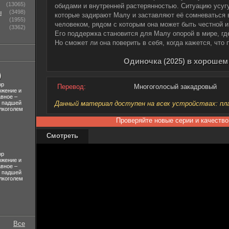
(13065)
обидами и внутренней растерянностью. Ситуацию усуг
ы
(3498)
которые задирают Малу и заставляют её сомневаться 
(1955)
человеком, рядом с которым она может быть честной и
(3362)
Его поддержка становится для Малу опорой в мире, где
Но сможет ли она поверить в себя, когда кажется, что
Одиночка (2025) в хорошем
)
ор
Перевод:
Многоголосый закадровый
ожение и
авное –
л падшей
Данный материал доступен на всех устройствах: план
лкоголем
Проверяйте новые серии и качество
Смотреть
ор
ожение и
авное –
л падшей
лкоголем
Все