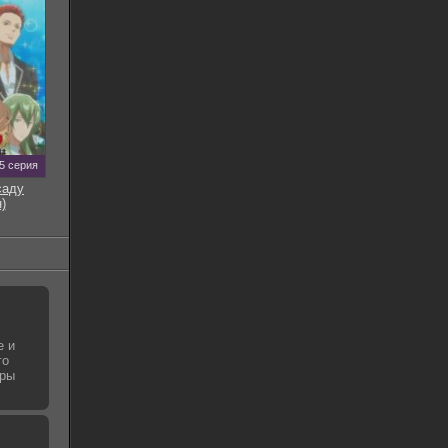
5 серия
саду
)
е и
го
гры