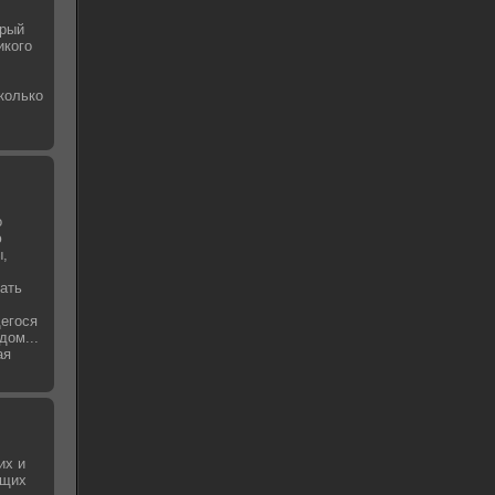
орый
икого
колько
о
ю
ы,
ать
щегося
дом...
ая
их и
ющих