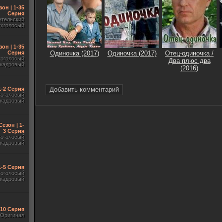
зон | 1-35
Серия
ительский
ухголосый
зон | 1-35
Серия
Одиночка (2017)
Одиночка (2017)
Отец-одиночка /
гоголосый
Два плюс два
акадровый
(2016)
 1-2 Серия
Добавить комментарий
гоголосый
акадровый
Сезон | 1-
3 Серия
гоголосый
акадровый
1-5 Серия
гоголосый
акадровый
-10 Серия
Оригинал