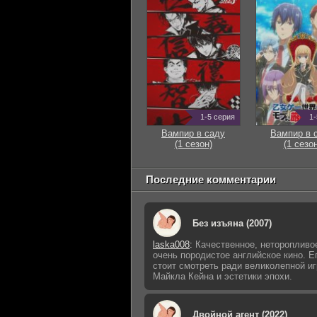
1-5 серия
1-
Вампир в саду
Вампир в 
(1 сезон)
(1 сезон
Последние комментарии
Без изъяна (2007)
laska008
:
Качественное, неторопливо
очень породистое английское кино. Е
стоит смотреть ради великолепной и
Майкла Кейна и эстетики эпохи.
Двойной агент (2022)