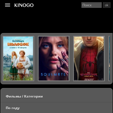
ok
Фильмы / Категории
По году