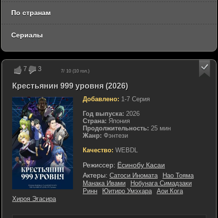
По странам
Сериалы
7
3
7
/ 10 (
10
гол.)
Крестьянин 999 уровня (2026)
Добавлено:
1-7 Серия
Год выпуска:
2026
Страна:
Япония
Продолжительность:
25 мин
Жанр:
Фэнтези
Качество:
WEBDL
Режиссер:
Ёсинобу Касаи
Актеры:
Сатоси Иномата
Нао Тояма
Манака Ивами
Нобунага Симадзаки
Ринн
Юитиро Умэхара
Аои Кога
Хироя Эгасира