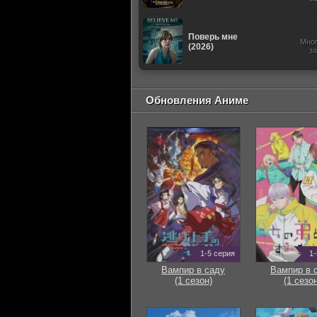
Поверь мне
Мно
(2026)
з
Обновления Аниме
1-5 серия
1-
Вампир в саду
Вампир в 
(1 сезон)
(1 сезон