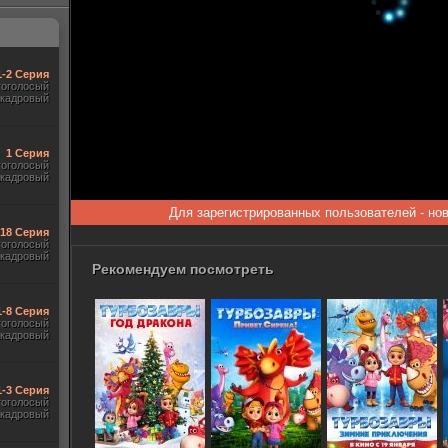
1-2 Серия
гоголосый
акадровый
1 Серия
гоголосый
акадровый
Для зарегистрированных пользователей - но
-18 Серия
гоголосый
акадровый
Рекомендуем посмотреть
1-8 Серия
гоголосый
акадровый
1-3 Серия
гоголосый
акадровый