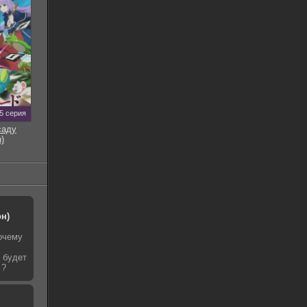
5 серия
саду
)
он)
очему
т будет
 ?