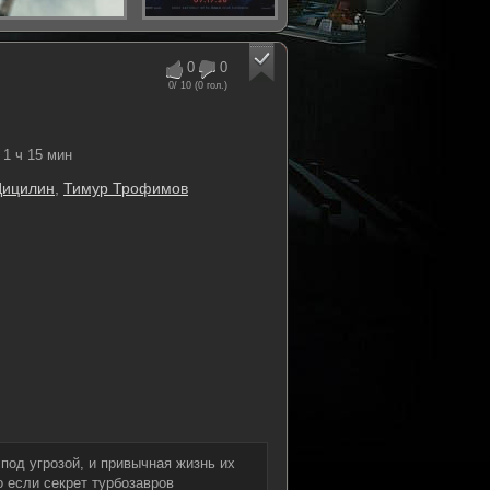
0
0
0
/ 10 (
0
гол.)
1 ч 15 мин
Цицилин
,
Тимур Трофимов
под угрозой, и привычная жизнь их
о если секрет турбозавров