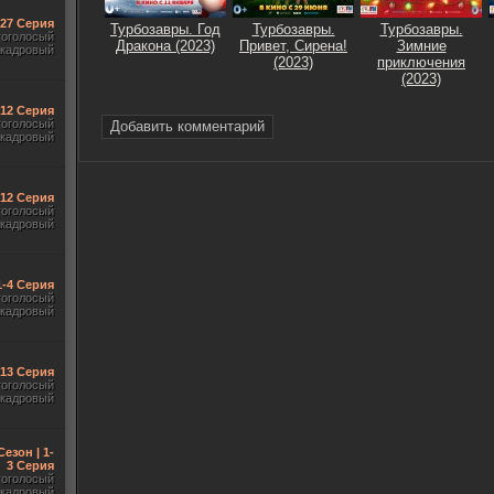
-27 Серия
Турбозавры. Год
Турбозавры.
Турбозавры.
гоголосый
Дракона (2023)
Привет, Сирена!
Зимние
акадровый
(2023)
приключения
(2023)
-12 Серия
гоголосый
Добавить комментарий
акадровый
-12 Серия
гоголосый
акадровый
1-4 Серия
гоголосый
акадровый
-13 Серия
гоголосый
акадровый
Сезон | 1-
3 Серия
гоголосый
акадровый