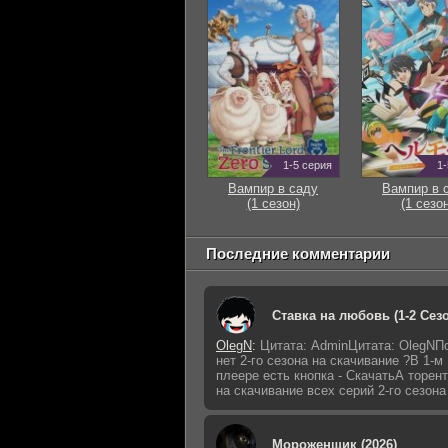
1-5 серия
1-
Вампир в саду
Вампир в 
(1 сезон)
(1 сезон
Последние комментарии
Ставка на любовь (1-2 Сез
OlegN
:
Цитата: AdminЦитата: OlegNП
нет 2-го сезона на скачивание ?В 1-м
плеере есть кнопка - СкачатьА торен
на скачивание всех серий 2-го сезона
Мороженщик (2026)