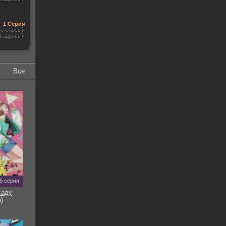
1 Серия
гоголосый
акадровый
Все
5 серия
саду
)