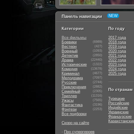
Панель навигации
Категории
По году
Все фильмы
2017 года
Боевики
(6989)
2018 года
Вестерн
(427)
2019 года
Военный
(1093)
2020 года
Детектив
(2850)
2021 года
Драма
(22440)
2022 года
Исторические
(1322)
2023 года
Комедия
(13678)
2024 года
Криминал
(4677)
2025 года
Мелодрама
(7097)
Русские
(2744)
Приключения
(2882)
По странам
Семейный
(2305)
Триллер
(11316)
Турецкие
Ужасы
(7565)
Российские
Фантастика
(3196)
Индийские
Фэнтези
(2253)
Украинские
Все подборки
Французские
Казахстански
Скоро на сайте
-
Про супергероев