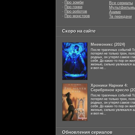
-
Про зомби
Все сериалы
-
Про гонки
Мультфильм
-
Про роботов
Аниме
-
Про монстров
Тв передачи
Скоро на сайте
Мнемоникс (2024)
После трагичных событий Т
потерял не только трон, пол
родных, он утерял самое гл
себя. До каких-то пор он жи
жизнью, сильно увлекался а
и вел не...
Хроники Нарнии 4:
Серебряное кресло (20
После трагичных событий Т
потерял не только трон, пол
родных, он утерял самое гл
себя. До каких-то пор он жи
жизнью, сильно увлекался а
и вел не...
Обновления сериалов