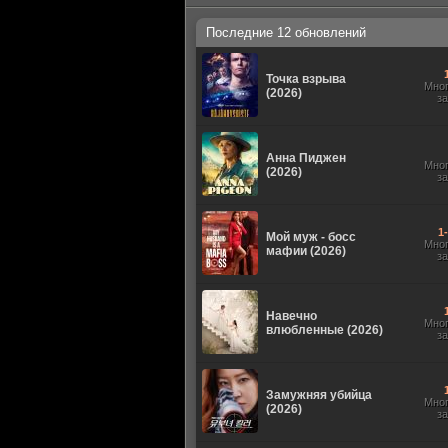
Последние 12 обновлений
Точка взрыва
Мно
(2026)
з
Анна Пиджен
Мно
(2026)
з
1
Мой муж - босс
Мно
мафии (2026)
з
Навечно
Мно
влюбленные (2026)
з
Замужняя убийца
Мно
(2026)
з