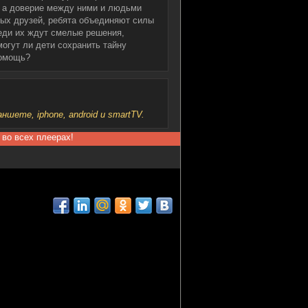
, а доверие между ними и людьми
ых друзей, ребята объединяют силы
реди их ждут смелые решения,
огут ли дети сохранить тайну
помощь?
шете, iphone, android и smartTV.
 во всех плеерах!