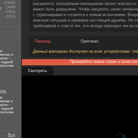
(13065)
раскроется, волшебным помощникам грозит опасность
ы
(3498)
может быть разрушено. Чтобы защитить своих необычн
(1955)
с турбозаврами и готовятся к новым испытаниям. Впе
(3362)
опасные ситуации и проверка настоящей дружбы. Но см
турбозавров и спасти тех, кто всегда приходил им на 
Перевод:
Оригинал
ор
Данный материал доступен на всех устройствах: план
ожение и
авное –
Проверяйте новые серии и качество
л падшей
лкоголем
Смотреть
25)
ор
ожение и
авное –
л падшей
лкоголем
Все