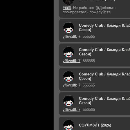
Fitil6
:
Не работает (((Добавьте
проигрователь пожалуйста
Comedy Club / Камеди Клаб
Сезон)
yf6vcdfb 7
:
556565
Comedy Club / Камеди Клаб
Сезон)
yf6vcdfb 7
:
556565
Comedy Club / Камеди Клаб
Сезон)
yf6vcdfb 7
:
556565
Comedy Club / Камеди Клаб
Сезон)
yf6vcdfb 7
:
556565
СОУЛМ8ЙТ (2026)