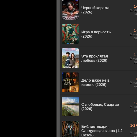
1
Черный коралл
Мно
(2026)
з
1
Игра в верность
Мно
(2026)
з
1
Эта проклятая
Мно
любовь (2026)
з
Дело даже не в
Мно
измене (2026)
з
1
С любовью, Сиаргао
Мно
(2026)
з
1-2 
Библиотекари:
Следующая глава (1-2
Мно
Сезон)
з