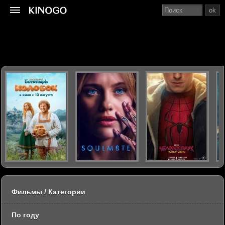
ok
Фильмы / Категории
По году