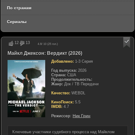
По странам
Сериалы
12
13
4.8
/ 10 (
25
гол.)
Майкл Джексон: Вердикт (2026)
Добавлено:
1-3 Серия
Год выпуска:
2026
Страна:
США
Продолжительность:
Жанр:
Док / ТВ Передачи
Качество:
WEBDL
КиноПоиск:
5.5
IMDB:
4.7
Режиссер:
Ник Грин
Ключевые участники судебного процесса над Майклом