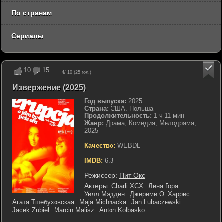
По странам
Сериалы
10
15
4
/ 10 (
25
гол.)
Извержение (2025)
Год выпуска:
2025
Страна:
США, Польша
Продолжительность:
1 ч 11 мин
Жанр:
Драма, Комедия, Мелодрама,
2025
Качество:
WEBDL
IMDB:
6.3
Режиссер:
Пит Окс
Актеры:
Charli XCX
Лена Гора
Уилл Мэдден
Джереми О. Харрис
Агата Тшебуховская
Maja Michnacka
Jan Lubaczewski
Jacek Zubiel
Marcin Malisz
Anton Kolbasko