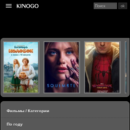
ok
Фильмы / Категории
По году