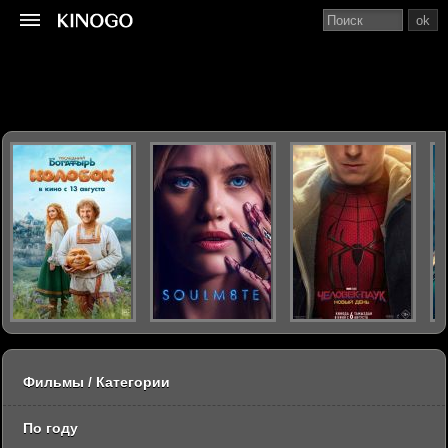
ok
Фильмы / Категории
По году