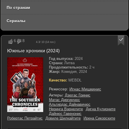
По странам
Сериалы
6
8
4.3
/ 10 (
14
гол.)
Южные хроники (2024)
Год выпуска:
2024
Страна:
Литва
Продолжительность:
2 ч
Жанр:
Комедия, 2024
Качество:
WEBDL
Режиссер:
Игнас Мишкинис
Актеры:
Дзюгас Гринис
Матас Диргинчюс
Альгирдас Дайнавичюс
Неринга Варнелите
Дигна Кулионите
Дайнюс Гавенонис
Робертас Петрайтис
Довиле Шилкайтите
Ирена Сикорските