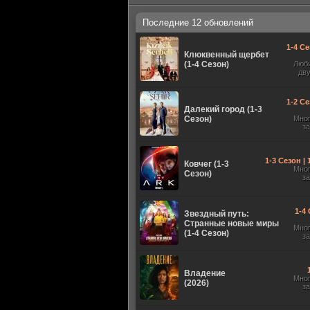
Последние 12 обновлений
1-4 Се
Клюквенный щербет
(1-4 Сезон)
Люб
дв
1-2 Се
Далекий город (1-3
Сезон)
Мно
з
1-3 Сезон |
Ковчег (1-3
Мно
Сезон)
з
1-4 
Звездный путь:
Странные новые миры
Мно
(1-4 Сезон)
з
Владение
Мно
(2026)
з