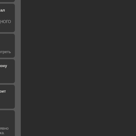
иал
ОДНОГО
отреть
рону
рит
 явно
ка.