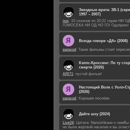
Звездные врата: ЗВ-1 (сер
1997 – 2007)
nux
:
10 сезонов по 20-22 серии НИ 
ГОМОСЕКА НИ ОД НО ГО! Одобряю!
Всегда говори «ДА» (2008)
paraxod
:
Такие фильмы стоит пересм
Кэппс-Кроссинг: По ту сто
смерти (2026)
ARI71
:
пустой фильм!
Настоящий Волк с Уолл-Ст
(2026)
paraxod
:
Хорошее пособие
Дайте шоу (2024)
Live24
:
Цитата: Nansishkaни о чемВы
не были жертвой насилия и вы эгоист