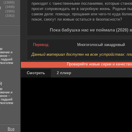
(13065)
приходит с таинственными посланиями, которые стано
ы
(3498)
просит сопровождать ее в загробную жизнь. Родные пыт
(1955)
самом деле: помощи, прощания или чего-то куда более
(3362)
покоя, смогут ли живые остаться в безопасности?
Пока бабушка нас не поймала (2026) 
Перевод:
Многоголосый закадровый
ор
ожение и
Данный материал доступен на всех устройствах: план
авное –
л падшей
лкоголем
Проверяйте новые серии и качество
Смотреть
2 плеер
)
ор
ожение и
авное –
л падшей
лкоголем
Все