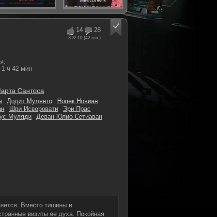
14
28
3.3
/ 10 (
42
гол.)
ы,
1 ч 42 мин
арта Сантоса
а
Додит Мулянто
Нопек Новиан
ан
Шри Исворовати
Эри Прас
ус Муляди
Деван Юлио Сетиаван
няется. Вместо тишины и
странные визиты ее духа. Покойная