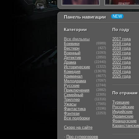
Панель навигации
Категории
По году
Все фильмы
2017 года
Боевики
(6989)
2018 года
Вестерн
(427)
2019 года
Военный
(1093)
2020 года
Детектив
(2850)
2021 года
Драма
(22440)
2022 года
Исторические
(1322)
2023 года
Комедия
(13678)
2024 года
Криминал
(4677)
2025 года
Мелодрама
(7097)
Русские
(2744)
Приключения
(2882)
По странам
Семейный
(2305)
Триллер
(11316)
Турецкие
Ужасы
(7565)
Российские
Фантастика
(3196)
Индийские
Фэнтези
(2253)
Украинские
Все подборки
Французские
Казахстански
Скоро на сайте
-
Про супергероев