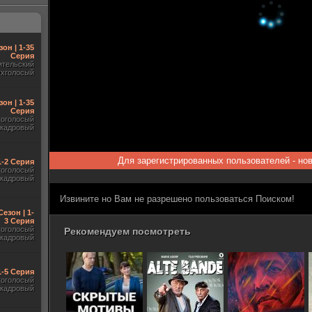
зон | 1-35
Серия
ительский
ухголосый
зон | 1-35
Серия
гоголосый
акадровый
Для зарегистрированных пользователей - но
 1-2 Серия
гоголосый
акадровый
Извините но Вам не разрешено пользоваться Поиском!
Сезон | 1-
3 Серия
гоголосый
Рекомендуем посмотреть
акадровый
1-5 Серия
гоголосый
акадровый