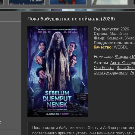
Пока бабушка нас не поймала (2026)
Год выпуска:
2026
Страна:
Малайзия
Жанр:
Комедия, Ужас
Продолжительность:
Качество:
WEBDL
Режиссер:
Фаджар М
Актеры:
Ангга Юнанд
Оки Ренгга
Вави Зих
Эрни Джудоджоно
Аг
е
После смерти бабушки жизнь Хесту и Акбара резко ме
постепенного принятия утраты они начинают получать 