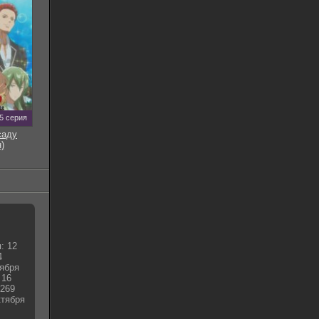
5 серия
саду
)
: 12
4
тября
 16
0269
ктября