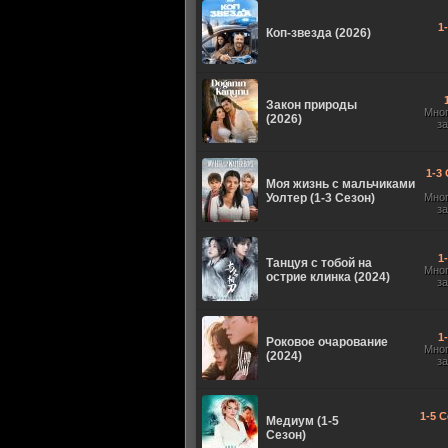
1
Коп-звезда (2026)
Закон природы
Мно
(2026)
з
1-3 
Моя жизнь с мальчиками
Уолтер (1-3 Сезон)
Мно
з
1
Танцуя с тобой на
Мно
острие клинка (2024)
з
1
Роковое очарование
Мно
(2024)
з
1-5 С
Медиум (1-5
Сезон)