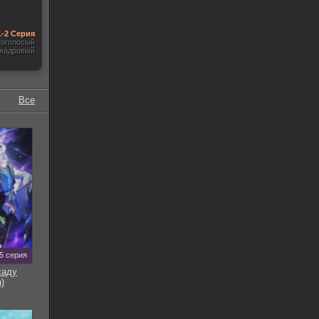
1-2 Серия
гоголосый
акадровый
Все
5 серия
саду
)