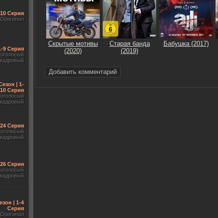
-10 Серия
Оригинал
Скрытые мотивы
Старая банда
Бабушка (2017)
1-9 Серия
(2020)
(2019)
гоголосый
акадровый
Добавить комментарий
Сезон | 1-
10 Серия
гоголосый
акадровый
-24 Серия
гоголосый
акадровый
-26 Серия
гоголосый
акадровый
езон | 1-4
Серия
Оригинал