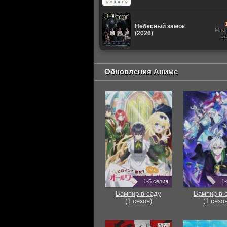
Небесный замок
Мно
(2026)
з
Обновления Аниме
1-5 серия
1-
Вампир в саду
Вампир в 
(1 сезон)
(1 сезон