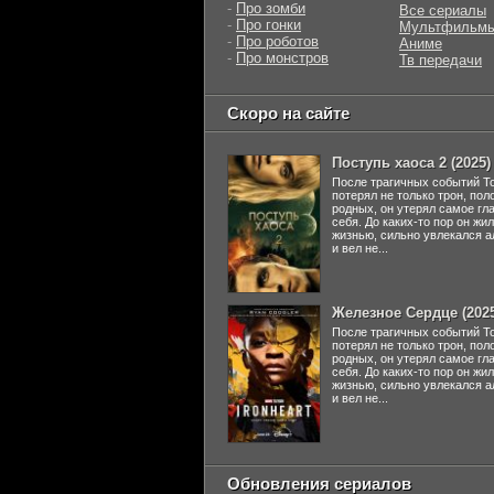
-
Про зомби
Все сериалы
-
Про гонки
Мультфильм
-
Про роботов
Аниме
-
Про монстров
Тв передачи
Скоро на сайте
Поступь хаоса 2 (2025)
После трагичных событий Т
потерял не только трон, пол
родных, он утерял самое гл
себя. До каких-то пор он жи
жизнью, сильно увлекался а
и вел не...
Железное Сердце (2025
После трагичных событий Т
потерял не только трон, пол
родных, он утерял самое гл
себя. До каких-то пор он жи
жизнью, сильно увлекался а
и вел не...
Обновления сериалов