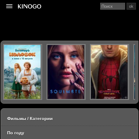
ok
Фильмы / Категории
По году