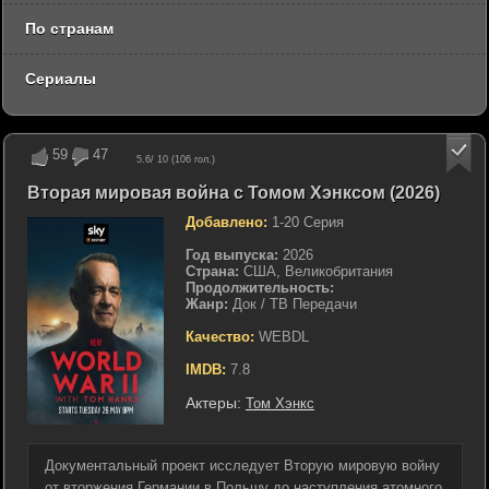
По странам
Сериалы
59
47
5.6
/ 10 (
106
гол.)
Вторая мировая война с Томом Хэнксом (2026)
Добавлено:
1-20 Серия
Год выпуска:
2026
Страна:
США, Великобритания
Продолжительность:
Жанр:
Док / ТВ Передачи
Качество:
WEBDL
IMDB:
7.8
Актеры:
Том Хэнкс
Документальный проект исследует Вторую мировую войну
от вторжения Германии в Польшу до наступления атомного