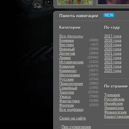
Панель навигации
Категории
По году
Все фильмы
2017 года
Боевики
(6989)
2018 года
Вестерн
(427)
2019 года
Военный
(1093)
2020 года
Детектив
(2850)
2021 года
Драма
(22440)
2022 года
Исторические
(1322)
2023 года
Комедия
(13678)
2024 года
Криминал
(4677)
2025 года
Мелодрама
(7097)
Русские
(2744)
Приключения
(2882)
По странам
Семейный
(2305)
Триллер
(11316)
Турецкие
Ужасы
(7565)
Российские
Фантастика
(3196)
Индийские
Фэнтези
(2253)
Украинские
Все подборки
Французские
Казахстански
Скоро на сайте
-
Про супергероев