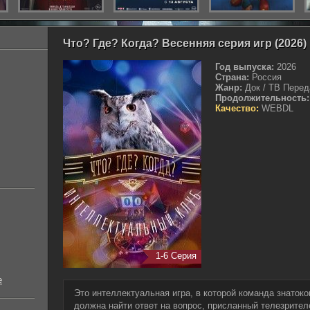
Что? Где? Когда? Весенняя серия игр (2026)
Год выпуска:
2026
Страна:
Россия
Жанр:
Док / ТВ Перед
Продолжительность:
Качество:
WEBDL
1-6 Серия
е
Это интеллектуальная игра, в которой команда знатоко
должна найти ответ на вопрос, присланный телезрител