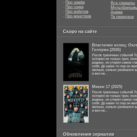
-
Про зомби
Все сериалы
-
Про гонки
Мультфильм
-
Про роботов
Аниме
-
Про монстров
Тв передачи
Скоро на сайте
Властелин колец: Охот
Голлума (2026)
После трагичных событий Т
потерял не только трон, пол
родных, он утерял самое гл
себя. До каких-то пор он жи
жизнью, сильно увлекался а
и вел не...
Микки 17 (2025)
После трагичных событий Т
потерял не только трон, пол
родных, он утерял самое гл
себя. До каких-то пор он жи
жизнью, сильно увлекался а
и вел не...
Обновления сериалов