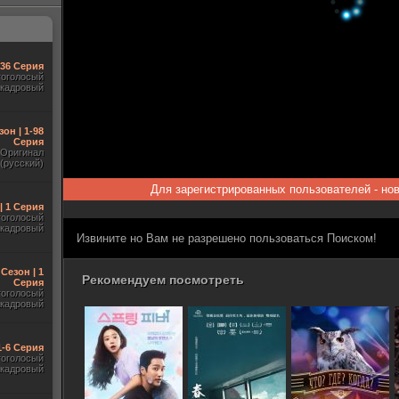
-36 Серия
гоголосый
акадровый
зон | 1-98
Серия
Оригинал
(русский)
Для зарегистрированных пользователей - но
| 1 Серия
гоголосый
акадровый
Извините но Вам не разрешено пользоваться Поиском!
 Сезон | 1
Рекомендуем посмотреть
Серия
гоголосый
акадровый
1-6 Серия
гоголосый
акадровый