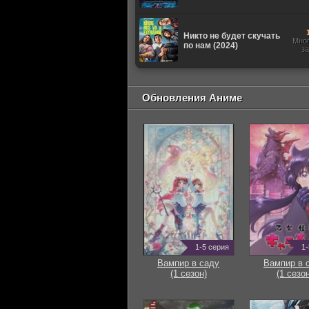
Никто не будет скучать
Мно
по нам (2024)
з
Обновления Аниме
1-5 серия
1-
Вампир в саду
Вампир в 
(1 сезон)
(1 сезон