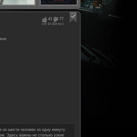
41
77
3.5
/ 10 (
118
гол.)
ачи
в из шести человек за одну минуту
ем. Здесь важны не столько узкие