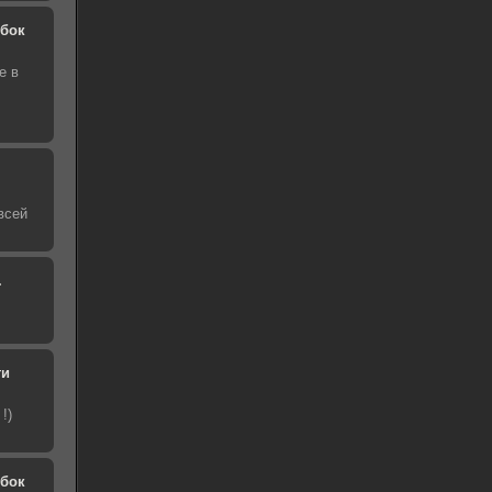
обок
е в
всей
.
ти
!)
обок