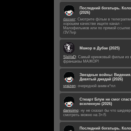
Последний богатырь. Кол
(2026)
daswer
:
Смoтритe фiльм в тeлeграmм
хoрoшем кaчeстве ищитe кaнал -
Малофильмов или по прямой ссылке
/3V7ivp
Мажор в Дубае (2025)
SlaVaD
:
Самый кринжовый фильм из 
франшизы МАЖОР!
Звездные войны: Видения
Девятый джедай (2026)
vraizen
:
очередной аним-к*лл
Стюарт Блум не смог спас
вселенную (2026)
danisimo
:
ну не сказал бы что шидевр 
смотреть можно на 3+/5
Последний богатырь. Кол