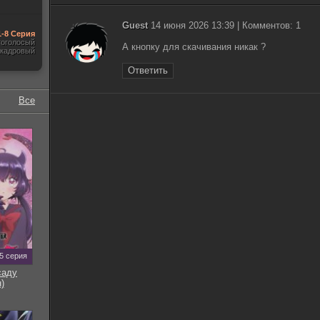
Guest
14 июня 2026 13:39 | Комментов: 1
1-8 Серия
гоголосый
А кнопку для скачивания никак ?
акадровый
Ответить
Все
5 серия
саду
)