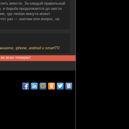
слить вместе. За каждый правильный
и, и борьба продолжается до шести
ие, где любая минута может
этот раз — знатоки или вопрос, на
шете, iphone, android и smartTV.
 во всех плеерах!