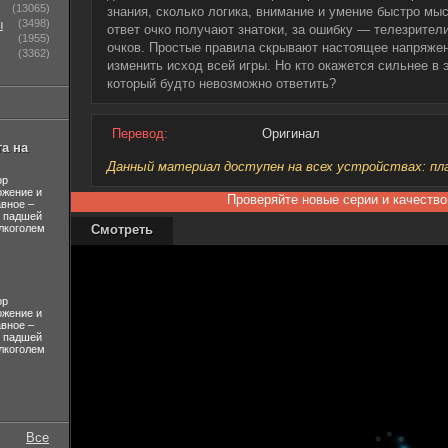
(13065)
знания, сколько логика, внимание и умение быстро мы
ы
(3498)
ответ очко получают знатоки, за ошибку — телезрител
(1955)
очков. Простые правила скрывают настоящее напряжен
(3362)
изменить исход всей игры. Но кто окажется сильнее в 
который будто невозможно ответить?
Перевод:
Оригинал
а на
Данный материал доступен на всех устройствах: план
ор
ожение и
Проверяйте новые серии и качество
авное –
л падшей
лкоголем
Смотреть
ор
ожение и
авное –
л падшей
лкоголем
Все