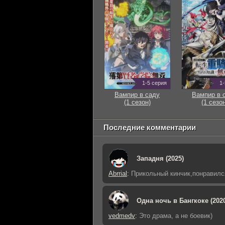
1-5 серия
1-
Вампир в саду
Вампир в 
(1 сезон)
(1 сезон
Последние комментарии
Западня (2025)
Abrrial
:
Прикольный кинчик,понравилс
Одна ночь в Бангкоке (202
vedmedv
:
Это драма, а не боевик)