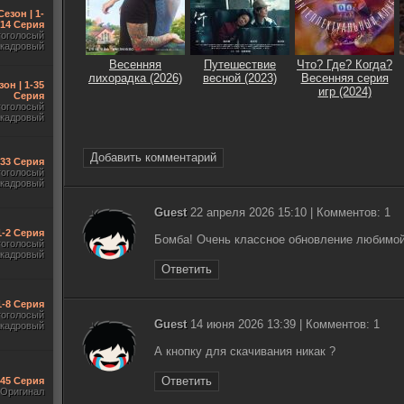
Сезон | 1-
14 Серия
гоголосый
акадровый
Весенняя
Путешествие
Что? Где? Когда?
лихорадка (2026)
весной (2023)
Весенняя серия
зон | 1-35
игр (2024)
Серия
гоголосый
акадровый
Добавить комментарий
-33 Серия
гоголосый
акадровый
Guest
22 апреля 2026 15:10 | Комментов: 1
1-2 Серия
Бомба! Очень классное обновление любимой
гоголосый
акадровый
Ответить
1-8 Серия
гоголосый
Guest
14 июня 2026 13:39 | Комментов: 1
акадровый
А кнопку для скачивания никак ?
Ответить
545 Серия
Оригинал