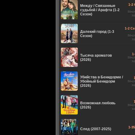
1-2 
Между / Связанные
судьбой / Арафта (1-2
Мно
Сезон)
з
1-2 Се
Далекий город (1-3
Сезон)
Мно
з
1
Тысяча ароматов
Мно
(2026)
з
Убийства в Бенидорме /
Убойный Бенидорм
Мно
з
(2026)
Возможная любовь
Мно
(2026)
з
1-3
След (2007-2025)