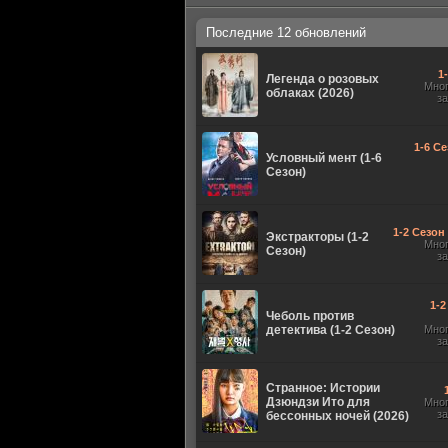
Последние 12 обновлений
1
Легенда о розовых
Мно
облаках (2026)
з
1-6 Се
Условный мент (1-6
Сезон)
1-2 Сезон 
Экстракторы (1-2
Мно
Сезон)
з
1-2
Чеболь против
детектива (1-2 Сезон)
Мно
з
Странное: Истории
Дзюндзи Ито для
Мно
з
бессонных ночей (2026)