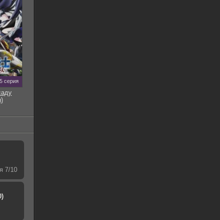
5 серия
саду
)
я 7/10
0)